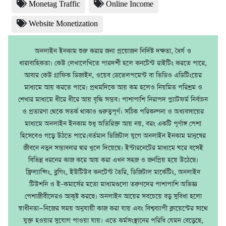
Monetag Traffic
Online Income
Website Monetization
অনলাইন ইনকাম শুরু করার জন্য প্রয়োজন নির্দিষ্ট দক্ষতা, ধৈর্য ও
ধারাবাহিকতা। কেউ লেখালেখিতে পারদর্শী হলে কনটেন্ট রাইটিং করতে পারে,
আবার কেউ গ্রাফিক ডিজাইন, ওয়েব ডেভেলপমেন্ট বা ভিডিও এডিটিংয়ের
মাধ্যমে আয় করতে পারে। প্রথমদিকে আয় কম হলেও নিয়মিত পরিশ্রম ও
শেখার মাধ্যমে ধীরে ধীরে আয় বৃদ্ধি সম্ভব। পাশাপাশি নিরাপদ প্ল্যাটফর্ম নির্বাচন
ও প্রতারণা থেকে সতর্ক থাকাও গুরুত্বপূর্ণ। সঠিক পরিকল্পনা ও অধ্যবসায়ের
মাধ্যমে অনলাইন ইনকাম শুধু অতিরিক্ত আয় নয়, বরং একটি পূর্ণাঙ্গ পেশা
হিসেবেও গড়ে উঠতে পারে।বর্তমান ডিজিটাল যুগে অনলাইন ইনকাম মানুষের
জীবনে নতুন সম্ভাবনার দ্বার খুলে দিয়েছে। ইন্টারনেটের মাধ্যমে ঘরে বসেই
বিভিন্ন ধরনের কাজ করে আয় করা এখন সহজ ও জনপ্রিয় হয়ে উঠেছে।
ফ্রিল্যান্সিং, ব্লগিং, ইউটিউব কনটেন্ট তৈরি, ডিজিটাল মার্কেটিং, অনলাইন
টিউশনি ও ই–কমার্সের মতো মাধ্যমগুলো তরুণদের পাশাপাশি অভিজ্ঞ
পেশাজীবীদেরও আকৃষ্ট করছে। অনলাইন আয়ের সবচেয়ে বড় সুবিধা হলো
স্বাধীনতা—নিজের সময় অনুযায়ী কাজ করা যায় এবং বিশ্বব্যাপী ক্লায়েন্টের সাথে
যুক্ত হওয়ার সুযোগ পাওয়া যায়। এতে কর্মসংস্থানের পরিধি যেমন বেড়েছে,