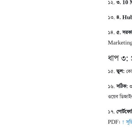
১২.
৩. 10
১৩.
৪. Hu
১৪.
৫. সরক
Marketing।
ধাপ ৩: 
১৫.
ভুল:
কোর
১৬.
সঠিক:
৩
ওয়েব ডিজাই
১৭.
পোর্টফো
PDF।
↑ সূচ