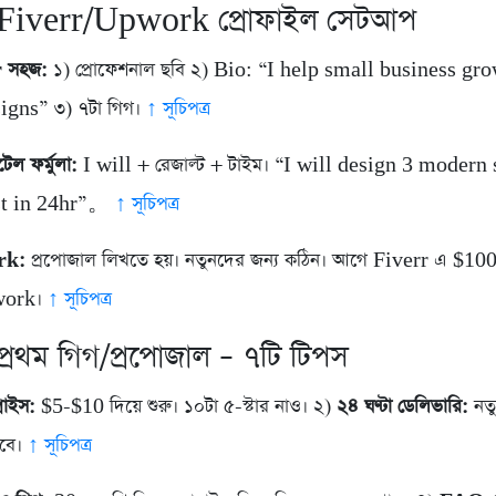
 Fiverr/Upwork প্রোফাইল সেটআপ
 সহজ:
১) প্রোফেশনাল ছবি ২) Bio: “I help small business gr
igns” ৩) ৭টা গিগ।
↑ সূচিপত্র
েল ফর্মুলা:
I will + রেজাল্ট + টাইম। “I will design 3 modern 
st in 24hr”。
↑ সূচিপত্র
rk:
প্রপোজাল লিখতে হয়। নতুনদের জন্য কঠিন। আগে Fiverr এ $100
work।
↑ সূচিপত্র
প্রথম গিগ/প্রপোজাল – ৭টি টিপস
রাইস:
$5-$10 দিয়ে শুরু। ১০টা ৫-স্টার নাও। ২)
২৪ ঘণ্টা ডেলিভারি:
নতু
সবে।
↑ সূচিপত্র