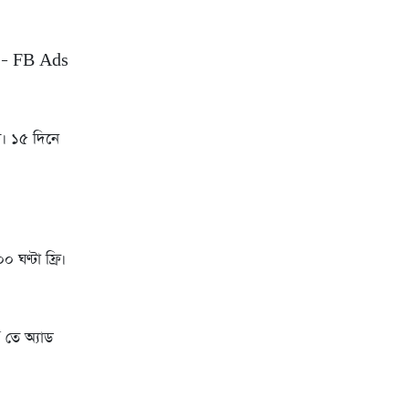
 – FB Ads
। ১৫ দিনে
ণ্টা ফ্রি।
 তে অ্যাড