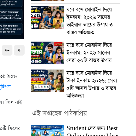
ঘরে বসে মোবাইল দিয়ে
ইনকাম: ২০২৬ সালের
ভাইরাল আয়ের উপায় ও
বাস্তব অভিজ্ঞতা
ঘরে বসে মোবাইল দিয়ে
ফ-
ফ
ইনকাম: ২০২৬ সালের
সেরা ২০টি বাস্তব উপায়
ঘরে বসে মোবাইল দিয়ে
্তবতা: ৯০%
টাকা ইনকাম ২০২৬: সেরা
ূচিপত্র
৫টি আসল উপায় ও বাস্তব
অভিজ্ঞতা
ল। স্কিল নাই
এই সপ্তাহের পাঠকপ্রিয়
Student দের জন্য Best
টি স্কিলের
Online Income Ideas