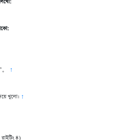
েখো:
াকো:
urs”。
↑
িয়ে খুলো।
↑
রাইটিং ৪)