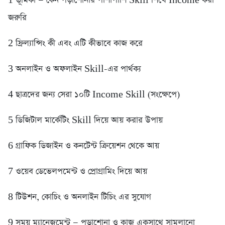
1️ ভূমিকা — কেন পড়াশোনার পাশাপাশি Skill শিখে Income করা
জরুরি
2️ ফ্রিল্যান্সিং কী এবং এটি কীভাবে কাজ করে
3️ অনলাইন ও অফলাইন Skill-এর পার্থক্য
4️ ছাত্রদের জন্য সেরা ১০টি Income Skill (সংক্ষেপে)
5️ ডিজিটাল মার্কেটিং Skill দিয়ে আয় করার উপায়
6️ গ্রাফিক ডিজাইন ও কনটেন্ট ক্রিয়েশন থেকে আয়
7️ ওয়েব ডেভেলপমেন্ট ও প্রোগ্রামিং দিয়ে আয়
8️ টিউশন, কোচিং ও অনলাইন টিচিং এর সুযোগ
9️ সময় ম্যানেজমেন্ট — পড়াশোনা ও কাজ একসাথে সামলানো