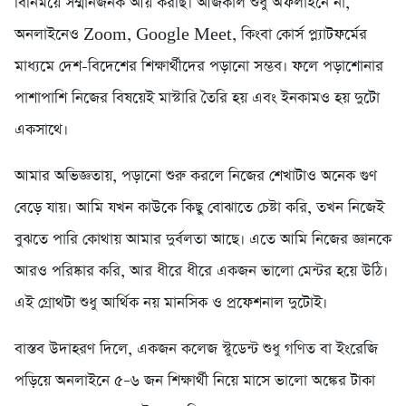
বিনিময়ে সম্মানজনক আয় করছি। আজকাল শুধু অফলাইনে না,
অনলাইনেও Zoom, Google Meet, কিংবা কোর্স প্ল্যাটফর্মের
মাধ্যমে দেশ-বিদেশের শিক্ষার্থীদের পড়ানো সম্ভব। ফলে পড়াশোনার
পাশাপাশি নিজের বিষয়েই মাস্টারি তৈরি হয় এবং ইনকামও হয় দুটো
একসাথে।
আমার অভিজ্ঞতায়, পড়ানো শুরু করলে নিজের শেখাটাও অনেক গুণ
বেড়ে যায়। আমি যখন কাউকে কিছু বোঝাতে চেষ্টা করি, তখন নিজেই
বুঝতে পারি কোথায় আমার দুর্বলতা আছে। এতে আমি নিজের জ্ঞানকে
আরও পরিষ্কার করি, আর ধীরে ধীরে একজন ভালো মেন্টর হয়ে উঠি।
এই গ্রোথটা শুধু আর্থিক নয় মানসিক ও প্রফেশনাল দুটোই।
বাস্তব উদাহরণ দিলে, একজন কলেজ স্টুডেন্ট শুধু গণিত বা ইংরেজি
পড়িয়ে অনলাইনে ৫–৬ জন শিক্ষার্থী নিয়ে মাসে ভালো অঙ্কের টাকা