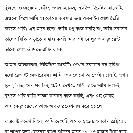
খুঁজছে। ফেসবুক মার্কেটিং, গুগল অ্যাডস, এসইও, ইমেইল মার্কেটিং
এগুলো শিখে আমি যে কোনো ব্যবসার জন্য অনলাইন গ্রোথ তৈরি
করতে পারি। এর মানে হলো, আমি শুধু কাজ করছি না, আমি সরাসরি
তাদের বিক্রি বাড়াতে সাহায্য করছি আর এই ভ্যালুর জন্য ক্লায়েন্ট
ভালো পেমেন্ট দিতে রাজি থাকে।
আমার অভিজ্ঞতায়, ডিজিটাল মার্কেটিং শেখার সবচেয়ে বড় সুবিধা
হলো রেজাল্ট মেজারেবল। আমি যখন কোনো ক্যাম্পেইন চালাই, তখন
ক্লিক, লিড, সেল সব কিছু ডেটায় দেখতে পাই। এতে আমি নিজেই
বুঝতে পারি আমি কতটা কার্যকর কাজ করছি, এবং এই ডেটাই
আমাকে ক্লায়েন্টের কাছে আরও প্রফেশনাল করে তোলে।
বাস্তব উদাহরণ দিলে, আমি দেখেছি অনেক স্টুডেন্ট লোকাল রেস্টুরেন্ট
বা শপের জন্য ফেসবুক অ্যাড চালিয়ে মাসে ১০–১৫ হাজার টাকা আয়