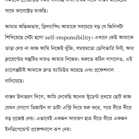
সময়কে প্রোডাক্টিভ সময় বানাচ্ছি এবং একই সাথে বাস্তব মার্কেটের
সাথে কানেক্টেড থাকছি।
আমার অভিজ্ঞতায়, ফ্রিল্যান্সিং আমাকে সবচেয়ে বড় যে জিনিসটা
শিখিয়েছে সেটা হলো self-responsibility। এখানে কেউ আমাকে
তাড়া দেয় না কাজ আমি নিজেই খুঁজি, সময়মতো ডেলিভারি দিই, আর
ক্লায়েন্টের সন্তুষ্টির দায়ও আমার নিজের। শুরুতে কঠিন লাগলেও, এই
চ্যালেঞ্জটাই আমাকে দ্রুত ম্যাচিউর করেছে এবং প্রফেশনাল
বানিয়েছে।
বাস্তব উদাহরণ দিলে, আমি দেখেছি অনেক স্টুডেন্ট প্রথমে ছোট কাজ
যেমন লোগো ডিজাইন বা ডাটা এন্ট্রি দিয়ে শুরু করে, পরে ধীরে ধীরে
বড় প্রজেক্ট নেয়। এভাবেই একজন সাধারণ ছাত্র ধীরে ধীরে একজন
ইনডিপেন্ডেন্ট প্রফেশনালে রূপ নেয়।