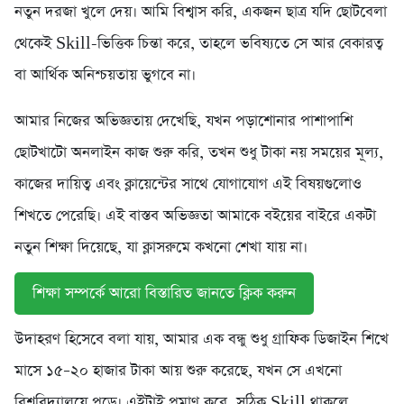
নতুন দরজা খুলে দেয়। আমি বিশ্বাস করি, একজন ছাত্র যদি ছোটবেলা
থেকেই Skill-ভিত্তিক চিন্তা করে, তাহলে ভবিষ্যতে সে আর বেকারত্ব
বা আর্থিক অনিশ্চয়তায় ভুগবে না।
আমার নিজের অভিজ্ঞতায় দেখেছি, যখন পড়াশোনার পাশাপাশি
ছোটখাটো অনলাইন কাজ শুরু করি, তখন শুধু টাকা নয় সময়ের মূল্য,
কাজের দায়িত্ব এবং ক্লায়েন্টের সাথে যোগাযোগ এই বিষয়গুলোও
শিখতে পেরেছি। এই বাস্তব অভিজ্ঞতা আমাকে বইয়ের বাইরে একটা
নতুন শিক্ষা দিয়েছে, যা ক্লাসরুমে কখনো শেখা যায় না।
শিক্ষা সম্পর্কে আরো বিস্তারিত জানতে ক্লিক করুন
উদাহরণ হিসেবে বলা যায়, আমার এক বন্ধু শুধু গ্রাফিক ডিজাইন শিখে
মাসে ১৫–২০ হাজার টাকা আয় শুরু করেছে, যখন সে এখনো
বিশ্ববিদ্যালয়ে পড়ে। এইটাই প্রমাণ করে, সঠিক Skill থাকলে