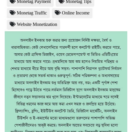
Monetag Payment
Monetag Tips
Monetag Traffic
Online Income
Website Monetization
অনলাইন ইনকাম শুরু করার জন্য প্রয়োজন নির্দিষ্ট দক্ষতা, ধৈর্য ও
ধারাবাহিকতা। কেউ লেখালেখিতে পারদর্শী হলে কনটেন্ট রাইটিং করতে পারে,
আবার কেউ গ্রাফিক ডিজাইন, ওয়েব ডেভেলপমেন্ট বা ভিডিও এডিটিংয়ের
মাধ্যমে আয় করতে পারে। প্রথমদিকে আয় কম হলেও নিয়মিত পরিশ্রম ও
শেখার মাধ্যমে ধীরে ধীরে আয় বৃদ্ধি সম্ভব। পাশাপাশি নিরাপদ প্ল্যাটফর্ম নির্বাচন
ও প্রতারণা থেকে সতর্ক থাকাও গুরুত্বপূর্ণ। সঠিক পরিকল্পনা ও অধ্যবসায়ের
মাধ্যমে অনলাইন ইনকাম শুধু অতিরিক্ত আয় নয়, বরং একটি পূর্ণাঙ্গ পেশা
হিসেবেও গড়ে উঠতে পারে।বর্তমান ডিজিটাল যুগে অনলাইন ইনকাম মানুষের
জীবনে নতুন সম্ভাবনার দ্বার খুলে দিয়েছে। ইন্টারনেটের মাধ্যমে ঘরে বসেই
বিভিন্ন ধরনের কাজ করে আয় করা এখন সহজ ও জনপ্রিয় হয়ে উঠেছে।
ফ্রিল্যান্সিং, ব্লগিং, ইউটিউব কনটেন্ট তৈরি, ডিজিটাল মার্কেটিং, অনলাইন
টিউশনি ও ই–কমার্সের মতো মাধ্যমগুলো তরুণদের পাশাপাশি অভিজ্ঞ
পেশাজীবীদেরও আকৃষ্ট করছে। অনলাইন আয়ের সবচেয়ে বড় সুবিধা হলো