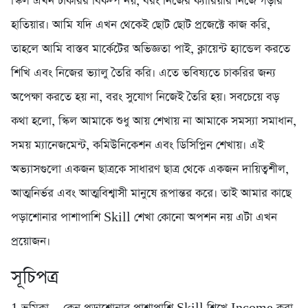
স্কিল এখন চাকরির বিকল্প নয়, বরং নিজের ক্যারিয়ার নিজে গড়ার
হাতিয়ার। আমি যদি এখন থেকেই ছোট ছোট প্রজেক্টে কাজ করি,
তাহলে আমি বাস্তব মার্কেটের অভিজ্ঞতা পাই, ক্লায়েন্ট হ্যান্ডেল করতে
শিখি এবং নিজের ভ্যালু তৈরি করি। এতে ভবিষ্যতে চাকরির জন্য
অপেক্ষা করতে হয় না, বরং সুযোগ নিজেই তৈরি হয়। সবচেয়ে বড়
কথা হলো, স্কিল আমাকে শুধু আয় শেখায় না আমাকে সমস্যা সমাধান,
সময় ম্যানেজমেন্ট, কমিউনিকেশন এবং ডিসিপ্লিন শেখায়। এই
অভ্যাসগুলো একজন ছাত্রকে সাধারণ ছাত্র থেকে একজন দায়িত্বশীল,
আত্মনির্ভর এবং আত্মবিশ্বাসী মানুষে রূপান্তর করে। তাই আমার কাছে
পড়াশোনার পাশাপাশি Skill শেখা কোনো অপশন নয় এটা এখন
প্রয়োজন।
সূচিপত্র