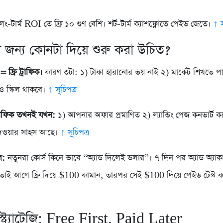
ং-টার্ম ROI তে ফ্রি ১০ গুণ বেশি। শর্ট-টার্ম ক্যাশফ্লোতে পেইড জেতে।
↑ স
 জন্য কোনটা দিয়ে শুরু করা উচিত?
= ফ্রি ট্রাফিক।
কারণ ৩টা: ১) টাকা হারানোর ভয় নাই ২) মার্কেট শিখতে প
 স্কিল থাকবে।
↑ সূচিপত্র
রাফিক তখনই যখন:
১) আপনার অফার প্রমাণিত ২) ল্যান্ডিং পেজ কনভার্ট ক
েওয়ার সাহস আছে।
↑ সূচিপত্র
ল:
নতুনরা কোর্স কিনে ভাবে “অ্যাড দিলেই ডলার”। ৭ দিন পর অ্যাড অ্যাকাউ
াই আগে ফ্রি দিয়ে $100 কামান, তারপর সেই $100 দিয়ে পেইড টেস্ট 
 স্ট্র্যাটেজি: Free First, Paid Later