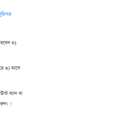
ূচিপত্র
ারবেন ৩)
রে ৩) মাসে
ন্ট ব্যান বা
করুন।
↑