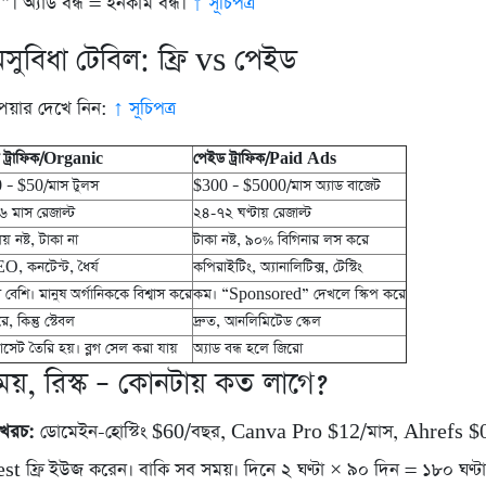
া”। অ্যাড বন্ধ = ইনকাম বন্ধ।
↑ সূচিপত্র
অসুবিধা টেবিল: ফ্রি vs পেইড
পেয়ার দেখে নিন:
↑ সূচিপত্র
রি ট্রাফিক/Organic
পেইড ট্রাফিক/Paid Ads
 – $50/মাস টুলস
$300 – $5000/মাস অ্যাড বাজেট
৬ মাস রেজাল্ট
২৪-৭২ ঘণ্টায় রেজাল্ট
য় নষ্ট, টাকা না
টাকা নষ্ট, ৯০% বিগিনার লস করে
O, কনটেন্ট, ধৈর্য
কপিরাইটিং, অ্যানালিটিক্স, টেস্টিং
ব বেশি। মানুষ অর্গানিককে বিশ্বাস করে
কম। “Sponsored” দেখলে স্কিপ করে
ে, কিন্তু স্টেবল
দ্রুত, আনলিমিটেড স্কেল
যাসেট তৈরি হয়। ব্লগ সেল করা যায়
অ্যাড বন্ধ হলে জিরো
য়, রিস্ক – কোনটায় কত লাগে?
র খরচ:
ডোমেইন-হোস্টিং $60/বছর, Canva Pro $12/মাস, Ahrefs $
 ফ্রি ইউজ করেন। বাকি সব সময়। দিনে ২ ঘণ্টা × ৯০ দিন = ১৮০ ঘণ্ট