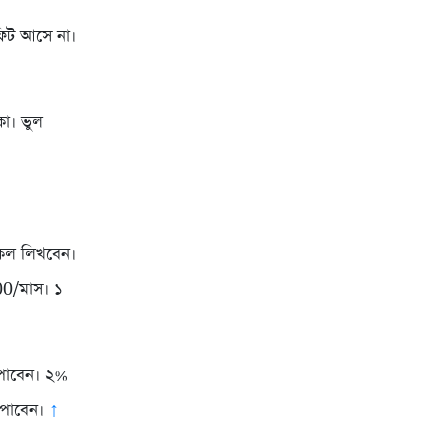
ফিট আসে না।
কা। ভুল
কেল লিখবেন।
0/মাস। ১
পাবেন। ২%
া পাবেন।
↑