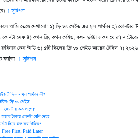
 তাদের টপ অ্যাফিলিয়েটদের ৬০% কম্বিনেশন ইউজ করে। ফ্রি দিয়ে টেস্ট 
করে।
↑ সূচিপত্র
কেলে আমি ভেঙে দেখাবো: ১) ফ্রি vs পেইড এর মূল পার্থক্য ২) কোনটার
য কোনটা সেফ ৪) কখন ফ্রি, কখন পেইড, কখন দুইটা একসাথে ৫) নাটোরে
রুবিনার কেস স্টাডি ৬) ৫টি স্কিলের ফ্রি vs পেইড আয়ের টেবিল ৭) ২০২
ড ফর্মুলা।
↑ সূচিপত্র
পেইড ট্রাফিক – মূল পার্থক্য কী?
টেবিল: ফ্রি vs পেইড
্ক – কোনটায় কত লাগে?
 হাজার টাকায় কোনটা বেশি দেয়?
োনটা দিয়ে শুরু করা উচিত?
াটেজি: Free First, Paid Later