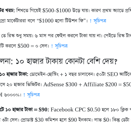
ের খরচ:
শিখতে গিয়েই $500-$1000 উড়ে যায়। কারণ প্রথম অ্যাডে প্র
ে। প্রো মার্কেটাররা বলে “$1000 হলো টিউশন ফি”।
↑ সূচিপত্র
ি তে রিস্ক শুধু সময়। ৬ মাস পর ফেইল করলে টাকা যায় না। পেইডে রিস্ক টা
র্গেট করলে $500 = ০ সেল।
↑ সূচিপত্র
লনা: ১০ হাজার টাকায় কোনটা বেশি দেয়?
ে ১০ হাজার টাকা:
ডোমেইন-হোস্টিং + ১ বছর চালাবেন। ৫০টা SEO আর্টি
াসে ২০ হাজার ভিজিটর। AdSense $300 + Affiliate $200 = $50
OI ৬০০০%।
↑ সূচিপত্র
টে ১০ হাজার টাকা = $90:
Facebook CPC $0.50 হলে ১৮০ ক্লিক 
ে ৩টা সেল। প্রোডাক্ট $30 কমিশন হলে $90 ইনকাম। লাভ $0। কিন্তু ডেট