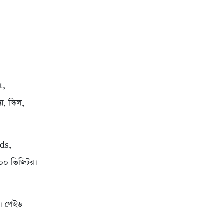
t,
 স্কিল,
ds,
০০ ভিজিটর।
ে। পেইড