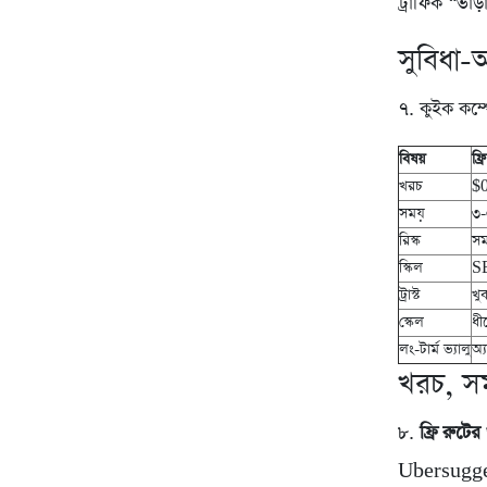
ট্রাফিক “ভাড়
সুবিধা-
৭. কুইক কম্
বিষয়
ফ্
খরচ
$0
সময়
৩-
রিস্ক
সম
স্কিল
SE
ট্রাস্ট
খু
স্কেল
ধীর
লং-টার্ম ভ্যালু
অ্
খরচ, সম
৮.
ফ্রি রুটে
Ubersuggest