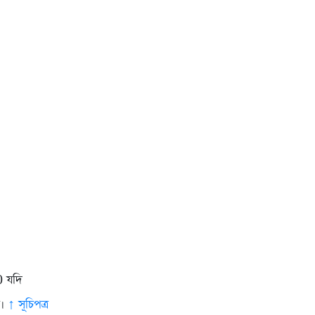
0 যদি
া।
↑ সূচিপত্র