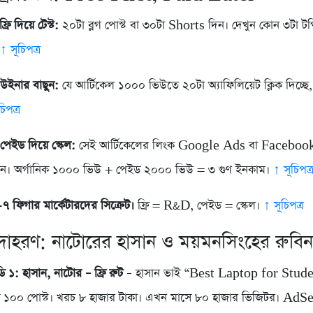
ফ্রি দিয়ে টেস্ট:
২০টা ব্লগ পোস্ট বা ৩০টা Shorts দিন। দেখুন কোন ৩টা ট
।
↑ সূচিপত্র
 উইনার বাছুন:
যে আর্টিকেল ১০০০ ভিউতে ২০টা অ্যাফিলিয়েট ক্লিক দিচ্ছে,
চিপত্র
 পেইড দিয়ে স্কেল:
সেই আর্টিকেলের লিংক Google Ads বা Faceboo
করুন। অর্গানিক ১০০০ ভিউ + পেইড ২০০০ ভিউ = ৩ গুণ ইনকাম।
↑ সূচিপত্
৭ ফিগার মার্কেটারদের সিক্রেট।
ফ্রি = R&D, পেইড = স্কেল।
↑ সূচিপত্র
উদাহরণ: নাটোরের হাসান ও ময়মনসিংহের রুবিন
ডি ১: হাসান, নাটোর – ফ্রি রুট
– হাসান ভাই “Best Laptop for Studen
ে ১০০ পোস্ট। খরচ ৮ হাজার টাকা। এখন মাসে ৮০ হাজার ভিজিটর। AdS