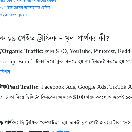
 নাটোরের হাসান ও ময়মনসিংহের রুবিনা
রি vs পেইড আয়ের তুলনামূলক টেবিল
পেইড, কখন দুইটা?
ন
াফিক vs পেইড ট্রাফিক – মূল পার্থক্য কী?
াফিক/Organic Traffic:
গুগল SEO, YouTube, Pinterest, Reddi
oup, Email। টাকা দিয়ে ক্লিক কিনতে হয় না। ইনভেস্ট করতে হয় সময়,
চিপত্র
াফিক/Paid Traffic:
Facebook Ads, Google Ads, TikTok A
s। টাকা দিয়ে ভিজিটর কিনবেন। আজকে $100 খরচ করলে আজকেই ১০
 পার্থক্য:
ফ্রি ট্রাফিক “কম্পাউন্ড” হয়। একটা ব্লগ পোস্ট ৩ বছর টাকা দেব