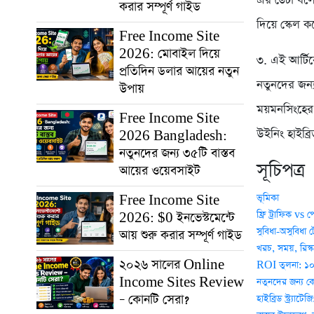
এর ডেটা বলে
করার সম্পূর্ণ গাইড
দিয়ে স্কেল 
Free Income Site
2026: মোবাইল দিয়ে
৩. এই আর্টি
প্রতিদিন ডলার আয়ের নতুন
নতুনদের জন্
উপায়
ময়মনসিংহের 
Free Income Site
উইনিং হাইব্রি
2026 Bangladesh:
নতুনদের জন্য ৩৫টি বাস্তব
সূচিপত্র
আয়ের ওয়েবসাইট
ভূমিকা
Free Income Site
ফ্রি ট্রাফিক vs 
2026: $0 ইনভেস্টমেন্টে
সুবিধা-অসুবিধা 
আয় শুরু করার সম্পূর্ণ গাইড
খরচ, সময়, রিস
২০২৬ সালের Online
ROI তুলনা: ১০
Income Sites Review
নতুনদের জন্য ক
– কোনটি সেরা?
হাইব্রিড স্ট্র্য