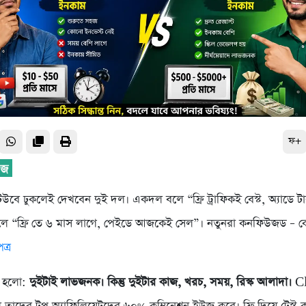
ফ+
উবে ঢুকলেই দেখবেন দুই দল। একদল বলে “ফ্রি ট্রাফিকই বেস্ট, অ্যাডে টাক
 “ফ্রি তে ৬ মাস লাগে, পেইডে আজকেই সেল”। নতুনরা কনফিউজড – কোন
ত্র
া হলো:
দুইটাই লাভজনক। কিন্তু দুইটার কাজ, খরচ, সময়, রিস্ক আলাদা।
Cl