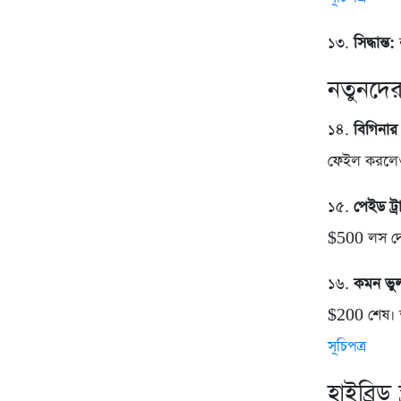
১৩.
সিদ্ধান্ত:
ল
নতুনদের
১৪.
বিগিনার 
ফেইল করলেও
১৫.
পেইড ট্
$500 লস দ
১৬.
কমন ভু
$200 শেষ। ত
সূচিপত্র
হাইব্রিড