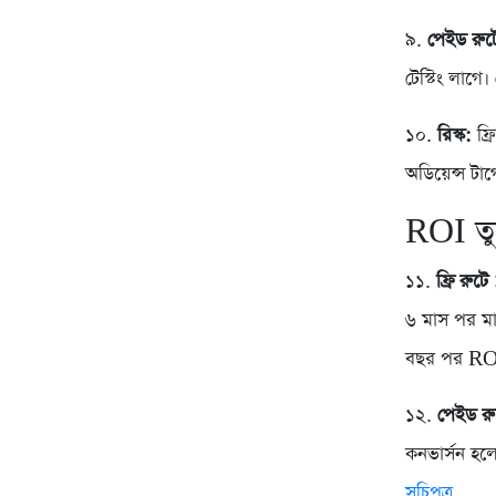
৯.
পেইড রুট
টেস্টিং লাগ
১০.
রিস্ক:
ফ্র
অডিয়েন্স টা
ROI তু
১১.
ফ্রি রুট
৬ মাস পর ম
বছর পর R
১২.
পেইড রু
কনভার্সন হল
সূচিপত্র