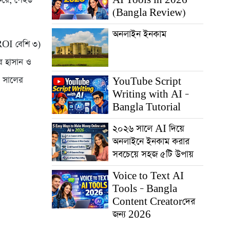
করে, পেইড
(Bangla Review)
অনলাইন ইনকাম
 ROI বেশি ৩)
র হাসান ও
৬ সালের
YouTube Script
Writing with AI –
Bangla Tutorial
২০২৬ সালে AI দিয়ে
অনলাইনে ইনকাম করার
সবচেয়ে সহজ ৫টি উপায়
Voice to Text AI
Tools – Bangla
Content Creatorদের
জন্য 2026