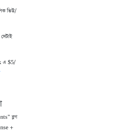
পিক ভিউ/
 সেটাই
k এ $5/
র
া
ts” ব্লগ
ense +