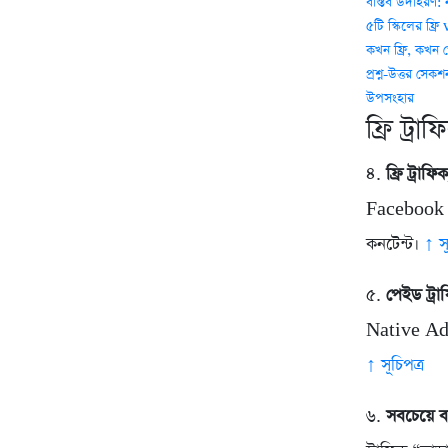
বাস্তব উদাহরণ:
৫টি স্কিলের ফ্
কখন ফ্রি, কখন 
প্রশ্ন-উত্তর সেকশ
উপসংহার
ফ্রি ট্র
৪.
ফ্রি ট্র
Facebook Gr
কনটেন্ট।
↑ সূ
৫.
পেইড ট্র
Native Ad
↑ সূচিপত্র
৬.
সবচেয়ে বড়