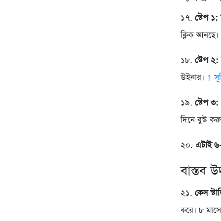
১৭.
স্টেপ ১: 
ক্লিক আনছে
১৮.
স্টেপ ২:
উইনার।
↑ সূ
১৯.
স্টেপ ৩:
দিনে বুস্ট 
২০.
এটাই ৬-
বাস্তব 
২১.
কেস স্টা
করে। ৮ মাস