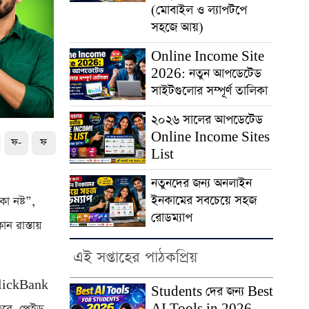
(মোবাইল ও ল্যাপটপে
সহজে আয়)
Online Income Site
2026: নতুন আপডেটেড
সাইটগুলোর সম্পূর্ণ তালিকা
২০২৬ সালের আপডেটেড
Online Income Sites
ফ-
ফ
List
নতুনদের জন্য অনলাইন
ইনকামের সবচেয়ে সহজ
া নষ্ট”,
রোডম্যাপ
 রাস্তায়
এই সপ্তাহের পাঠকপ্রিয়
ickBank
Students দের জন্য Best
AI Tools in 2026