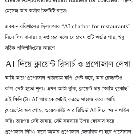
create AI-powered email funnels for coaches.” ক্লিক,
মেসেজ আর অর্ডার তিনটাই বাড়ে।
একজন বরিশালের ফ্রিল্যান্সার “AI chatbot for restaurants”
নিসে গিগ বানায়। ২ সপ্তাহের মধ্যে সে প্রথম ৩টি অর্ডার পায়, শুধু
সঠিক পজিশনিংয়ের কারণে।
AI দিয়ে ক্লায়েন্ট রিসার্চ ও প্রপোজাল লেখা
আমি আগে প্রপোজাল পাঠাতাম কপি–পেস্ট করে, আর রেজাল্টও
কপি–পেস্ট হতো শূন্য। এখন আমি বুঝি, ক্লায়েন্ট চায় “আমি বুঝেছি”
এই ফিলিংটা। AI আমাকে সেটাই করতে সাহায্য করে। আমি
ক্লায়েন্টের জব পোস্ট, ওয়েবসাইট আর রিভিউ AI দিয়ে অ্যানালাইস
করি। তারপর সেই ভাষায়, সেই সমস্যার উপর ফোকাস করে
প্রপোজাল লিখি। ফলে আমার প্রপোজাল জেনারিক না হয়ে পার্সোনাল