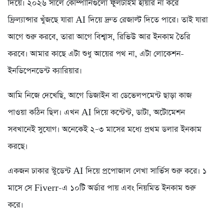
দিয়ে। ২০২৬ সালে কোম্পানিগুলো ফুলটাইম হায়ার না করে
ফ্রিল্যান্সার খুঁজছে যারা AI দিয়ে দ্রুত রেজাল্ট দিতে পারে। তাই যারা
আগে শুরু করবে, তারা আগে বিশ্বাস, রিভিউ আর ইনকাম তৈরি
করবে। আমার কাছে এটা শুধু আয়ের পথ না, এটা লোকেশন-
ইনডিপেনডেন্ট ক্যারিয়ার।
আমি নিজে দেখেছি, আগে ডিজাইন বা ডেভেলপমেন্ট ছাড়া কাজ
পাওয়া কঠিন ছিল। এখন AI দিয়ে কন্টেন্ট, ডাটা, অটোমেশন
সবখানেই সুযোগ। অনেকেই ২–৩ মাসের মধ্যে প্রথম ডলার ইনকাম
করছে।
একজন ঢাকার স্টুডেন্ট AI দিয়ে প্রপোজাল লেখা সার্ভিস শুরু করে। ১
মাসে সে Fiverr-এ ১০টি অর্ডার পায় এবং নিয়মিত ইনকাম শুরু
করে।