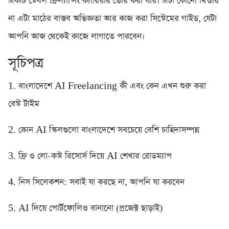
একটি স্টেবল ফ্রিল্যান্সিং ক্যারিয়ার তৈরি করা যায়। এটা কোনো থিওরি
না এটা মাঠের বাস্তব অভিজ্ঞতা আর কাজ করা সিস্টেমের গাইড, যেটা
আপনি আজ থেকেই কাজে লাগাতে পারবেন।
সূচিপত্র
1. বাংলাদেশে AI Freelancing কী এবং কেন এখন শুরু করা
বেস্ট টাইম
2. কোন AI স্কিলগুলো বাংলাদেশে সবচেয়ে বেশি চাহিদাসম্পন্ন
3. ফ্রি ও লো-কস্ট রিসোর্স দিয়ে AI শেখার রোডম্যাপ
4. নিস সিলেকশন: সবাই যা করছে না, আপনি যা করবেন
5. AI দিয়ে পোর্টফোলিও বানানো (প্রজেক্ট ছাড়াই)