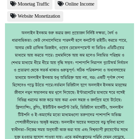
Monetag Traffic
Online Income
Website Monetization
অনলাইন ইনকাম শুরু করার জন্য প্রয়োজন নির্দিষ্ট দক্ষতা, ধৈর্য ও
ধারাবাহিকতা। কেউ লেখালেখিতে পারদর্শী হলে কনটেন্ট রাইটিং করতে পারে,
আবার কেউ গ্রাফিক ডিজাইন, ওয়েব ডেভেলপমেন্ট বা ভিডিও এডিটিংয়ের
মাধ্যমে আয় করতে পারে। প্রথমদিকে আয় কম হলেও নিয়মিত পরিশ্রম ও
শেখার মাধ্যমে ধীরে ধীরে আয় বৃদ্ধি সম্ভব। পাশাপাশি নিরাপদ প্ল্যাটফর্ম নির্বাচন
ও প্রতারণা থেকে সতর্ক থাকাও গুরুত্বপূর্ণ। সঠিক পরিকল্পনা ও অধ্যবসায়ের
মাধ্যমে অনলাইন ইনকাম শুধু অতিরিক্ত আয় নয়, বরং একটি পূর্ণাঙ্গ পেশা
হিসেবেও গড়ে উঠতে পারে।বর্তমান ডিজিটাল যুগে অনলাইন ইনকাম মানুষের
জীবনে নতুন সম্ভাবনার দ্বার খুলে দিয়েছে। ইন্টারনেটের মাধ্যমে ঘরে বসেই
বিভিন্ন ধরনের কাজ করে আয় করা এখন সহজ ও জনপ্রিয় হয়ে উঠেছে।
ফ্রিল্যান্সিং, ব্লগিং, ইউটিউব কনটেন্ট তৈরি, ডিজিটাল মার্কেটিং, অনলাইন
টিউশনি ও ই–কমার্সের মতো মাধ্যমগুলো তরুণদের পাশাপাশি অভিজ্ঞ
পেশাজীবীদেরও আকৃষ্ট করছে। অনলাইন আয়ের সবচেয়ে বড় সুবিধা হলো
স্বাধীনতা—নিজের সময় অনুযায়ী কাজ করা যায় এবং বিশ্বব্যাপী ক্লায়েন্টের সাথে
যুক্ত হওয়ার সুযোগ পাওয়া যায়। এতে কর্মসংস্থানের পরিধি যেমন বেড়েছে,