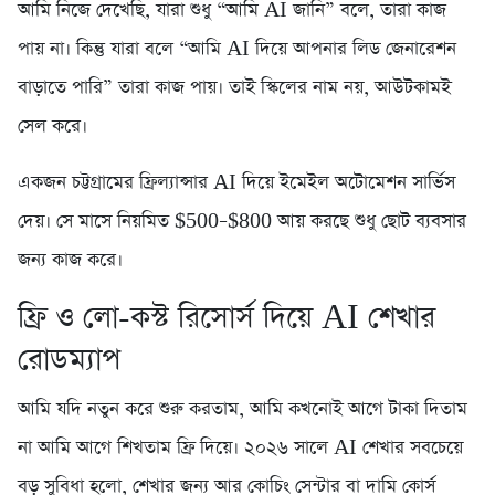
আমি নিজে দেখেছি, যারা শুধু “আমি AI জানি” বলে, তারা কাজ
পায় না। কিন্তু যারা বলে “আমি AI দিয়ে আপনার লিড জেনারেশন
বাড়াতে পারি” তারা কাজ পায়। তাই স্কিলের নাম নয়, আউটকামই
সেল করে।
একজন চট্টগ্রামের ফ্রিল্যান্সার AI দিয়ে ইমেইল অটোমেশন সার্ভিস
দেয়। সে মাসে নিয়মিত $500–$800 আয় করছে শুধু ছোট ব্যবসার
জন্য কাজ করে।
ফ্রি ও লো-কস্ট রিসোর্স দিয়ে AI শেখার
রোডম্যাপ
আমি যদি নতুন করে শুরু করতাম, আমি কখনোই আগে টাকা দিতাম
না আমি আগে শিখতাম ফ্রি দিয়ে। ২০২৬ সালে AI শেখার সবচেয়ে
বড় সুবিধা হলো, শেখার জন্য আর কোচিং সেন্টার বা দামি কোর্স