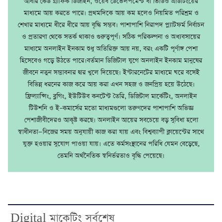
আবার কেউ গ্রাফিক ডিজাইন, ওয়েব ডেভেলপমেন্ট বা ভিডিও এডিটিংয়ের
মাধ্যমে আয় করতে পারে। প্রথমদিকে আয় কম হলেও নিয়মিত পরিশ্রম ও
শেখার মাধ্যমে ধীরে ধীরে আয় বৃদ্ধি সম্ভব। পাশাপাশি নিরাপদ প্ল্যাটফর্ম নির্বাচন
ও প্রতারণা থেকে সতর্ক থাকাও গুরুত্বপূর্ণ। সঠিক পরিকল্পনা ও অধ্যবসায়ের
মাধ্যমে অনলাইন ইনকাম শুধু অতিরিক্ত আয় নয়, বরং একটি পূর্ণাঙ্গ পেশা
হিসেবেও গড়ে উঠতে পারে।বর্তমান ডিজিটাল যুগে অনলাইন ইনকাম মানুষের
জীবনে নতুন সম্ভাবনার দ্বার খুলে দিয়েছে। ইন্টারনেটের মাধ্যমে ঘরে বসেই
বিভিন্ন ধরনের কাজ করে আয় করা এখন সহজ ও জনপ্রিয় হয়ে উঠেছে।
ফ্রিল্যান্সিং, ব্লগিং, ইউটিউব কনটেন্ট তৈরি, ডিজিটাল মার্কেটিং, অনলাইন
টিউশনি ও ই–কমার্সের মতো মাধ্যমগুলো তরুণদের পাশাপাশি অভিজ্ঞ
পেশাজীবীদেরও আকৃষ্ট করছে। অনলাইন আয়ের সবচেয়ে বড় সুবিধা হলো
স্বাধীনতা—নিজের সময় অনুযায়ী কাজ করা যায় এবং বিশ্বব্যাপী ক্লায়েন্টের সাথে
যুক্ত হওয়ার সুযোগ পাওয়া যায়। এতে কর্মসংস্থানের পরিধি যেমন বেড়েছে,
তেমনি অর্থনৈতিক স্বনির্ভরতাও বৃদ্ধি পেয়েছে।
Digital মাকেটিং সর্বশেষ