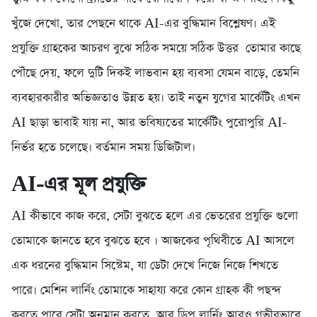
খুঁজে দেখো, তার পেছনে থাকে AI-এর বুদ্ধিমান বিশ্লেষণ। এই
প্রযুক্তি গ্রাহকের আচরণ বুঝে সঠিক সময়ে সঠিক উত্তর তোমার কাছে
পৌঁছে দেয়, ফলে দুটি দিকই লাভবান হয় ব্যবসা যেমন বাড়ে, তেমনি
ব্যবহারকারীর অভিজ্ঞতাও উন্নত হয়। তাই নতুন যুগের মার্কেটিং এখন
AI ছাড়া ভাবাই যায় না, আর ভবিষ্যতের মার্কেটিং পুরোপুরি AI-
নির্ভর হতে চলেছে। বর্তমান সময় ডিজিটাল।
AI-এর মূল প্রযুক্তি
AI কীভাবে কাজ করে, সেটা বুঝতে হলে এর ভেতরের প্রযুক্তি গুলো
তোমাকে জানতে হবে বুঝতে হবে । আজকের পৃথিবীতে AI আসলে
এক ধরনের বুদ্ধিমান সিস্টেম, যা ডেটা দেখে নিজে নিজে শিখতে
পারে। মেশিন লার্নিং তোমাকে সাহায্য করে কোন গ্রাহক কী পছন্দ
করতে পারে সেটা অনুমান করতে, আর ডিপ লার্নিং আরও গভীরভাবে