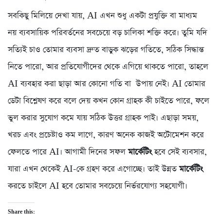
সবকিছু মিলিয়ে দেখা যায়, AI এখন শুধু একটা প্রযুক্তি বা মাধ্যম
নয় ব্যবসায়িক পরিবর্তনের সবচেয়ে বড় চালিকা শক্তি করে। তুমি যদি
সত্যিই চাও তোমার ব্যবসা দ্রুত বাড়ুক ঝড়ের গতিতে, সঠিক সিদ্ধান্ত
নিতে পারো, আর প্রতিযোগীদের থেকে এগিয়ে থাকতে পারো, তাহলে
AI ব্যবহার করা ছাড়া আর কোনো গতি বা উপায় নেই। AI তোমার
ডেটা বিশ্লেষণ করে বলে দেয় কখন কোন গ্রাহক কী চাইতে পারে, ফলে
ভুল করার সুযোগ কমে যায় সঠিক উত্তর গ্রাহক পাই। এছাড়া সময়,
খরচ এবং প্রচেষ্টাও কম লাগে, কারণ অনেক কাজই অটোমেশন করে
ফেলতে পারে AI। আগামী দিনের সফল
মার্কেটিং
হবে সেই ব্যবসার,
যারা এখন থেকেই AI-কে গ্রহণ করে এগোচ্ছে। তাই উন্নত
মার্কেটিং
করতে চাইলে AI হবে তোমার সবচেয়ে নির্ভরযোগ্য সহযোগী।
Share this: