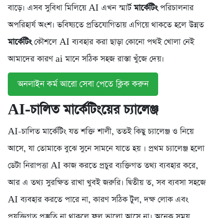
বাড়ে। এসব সুবিধা মিলিয়ে AI এখন স্মার্ট
মার্কেটিং
পরিচালনার
অপরিহার্য অংশ। ভবিষ্যতে প্রতিযোগিতায় এগিয়ে থাকতে হলে উন্নত
মার্কেটিং
কৌশলে AI ব্যবহার করা ছাড়া কোনো পথই খোলা নেই
আমাদের কারণ ai মানে সঠিক সহজ রাস্তা খুঁজে দেয়।
অনলাইন কর্ম আরো সেবা পেতে ক্লিক করুন
AI-চালিত মার্কেটিংয়ের চ্যালেঞ্জ
AI-চালিত মার্কেটিং যত শক্তি শালী, ততই কিছু চ্যালেঞ্জ ও নিয়ে
আসে, যা তোমাকে বুঝে সুনে সামনে যাতে হয় । প্রথম চ্যালেঞ্জ হলো
ডেটা নিরাপত্তা AI কাজ করতে প্রচুর ব্যক্তিগত তথ্য ব্যবহার করে,
আর এ তথ্য সুরক্ষিত রাখা খুবই জরুরি। দ্বিতীয় ত, সব ব্যবসা সহজে
AI ব্যবহার করতে পারে না, কারণ সঠিক টুল, দক্ষ লোক এবং
প্রযুক্তিগত প্রস্তুতি না থাকলে ফল ভালো আসে না। অনেক সময়