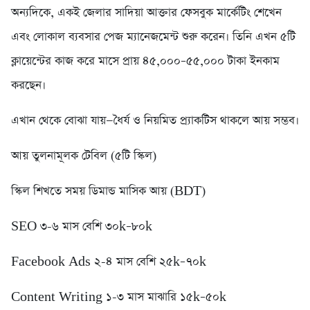
অন্যদিকে, একই জেলার সাদিয়া আক্তার ফেসবুক মার্কেটিং শেখেন
এবং লোকাল ব্যবসার পেজ ম্যানেজমেন্ট শুরু করেন। তিনি এখন ৫টি
ক্লায়েন্টের কাজ করে মাসে প্রায় ৪৫,০০০–৫৫,০০০ টাকা ইনকাম
করছেন।
এখান থেকে বোঝা যায়—ধৈর্য ও নিয়মিত প্র্যাকটিস থাকলে আয় সম্ভব।
আয় তুলনামূলক টেবিল (৫টি স্কিল)
স্কিল শিখতে সময় ডিমান্ড মাসিক আয় (BDT)
SEO ৩-৬ মাস বেশি ৩০k–৮০k
Facebook Ads ২-৪ মাস বেশি ২৫k–৭০k
Content Writing ১-৩ মাস মাঝারি ১৫k–৫০k