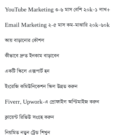
YouTube Marketing ৩-৬ মাস বেশি ২০k–১ লাখ+
Email Marketing ২-৫ মাস কম-মাঝারি ২০k–৬০k
আয় বাড়ানোর কৌশল
কীভাবে দ্রুত ইনকাম বাড়াবেন
একটি স্কিলে এক্সপার্ট হন
ইংরেজি কমিউনিকেশন স্কিল উন্নত করুন
Fiverr, Upwork-এ প্রোফাইল অপ্টিমাইজ করুন
ক্লায়েন্ট রিভিউ সংগ্রহ করুন
নিয়মিত নতুন ট্রেন্ড শিখুন