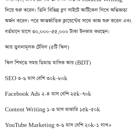
দিয়ে শুরু করেন। তিনি বিভিন্ন ব্লগ সাইটে আর্টিকেল লিখে অভিজ্ঞতা
অর্জন করেন। পরে আন্তর্জাতিক ক্লায়েন্টের সাথে কাজ শুরু করেন এবং
বর্তমানে মাসে ৩০,০০০–৫৫,০০০ টাকা ইনকাম করছেন।
আয় তুলনামূলক টেবিল (৫টি স্কিল)
স্কিল শিখতে সময় ডিমান্ড মাসিক আয় (BDT)
SEO ৩-৬ মাস বেশি ৩০k–৮০k
Facebook Ads ২-৪ মাস বেশি ২৫k–৭০k
Content Writing ১-৩ মাস মাঝারি ১৫k–৫০k
YouTube Marketing ৩-৬ মাস বেশি ২০k–১ লাখ+