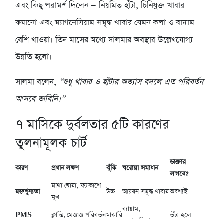
এবং কিছু পরামর্শ দিলেন — নিয়মিত হাঁটা, চিনিযুক্ত খাবার
কমানো এবং ম্যাগনেসিয়াম সমৃদ্ধ খাবার যেমন কলা ও বাদাম
বেশি খাওয়া। তিন মাসের মধ্যে সালমার অবস্থার উল্লেখযোগ্য
উন্নতি হলো।
সালমা বলেন,
“শুধু খাবার ও হাঁটার অভ্যাস বদলে এত পরিবর্তন
আসবে ভাবিনি।”
৭
মাসিকে দুর্বলতার ৫টি কারণের
তুলনামূলক চার্ট
ডাক্তার
কারণ
প্রধান লক্ষণ
ঝুঁকি
ঘরোয়া সমাধান
লাগবে?
মাথা ঘোরা, ফ্যাকাশে
রক্তশূন্যতা
উচ্চ
আয়রন সমৃদ্ধ খাবার
অবশ্যই
মুখ
ব্যায়াম,
PMS
ক্লান্তি, মেজাজ পরিবর্তন
মাঝারি
তীব্র হলে