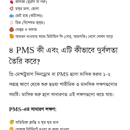
কলিজা (মুরগি বা গরু)
মসুর ডাল, ছোলা
ছোট মাছ (কাঁটাসহ)
ডিম (বিশেষত কুসুম)
খেজুর ও বাদাম
আয়রন খাওয়ার সাথে ভিটামিন সি (লেবু, আমলকি) খেলে শোষণ বাড়ে
৪
PMS কী এবং এটি কীভাবে দুর্বলতা
তৈরি করে?
প্রি-মেন্সট্রুয়াল সিনড্রোম বা PMS হলো মাসিক শুরুর ১-২
সপ্তাহ আগে থেকে শুরু হওয়া শারীরিক ও মানসিক লক্ষণগুলোর
সমষ্টি। মাসিক শুরু হলে সাধারণত এই লক্ষণগুলো কমে যায়।
PMS-এর সাধারণ লক্ষণ:
অতিরিক্ত ক্লান্তি ও ঘুম ঘুম ভাব
মেজাজ খিটখিটে হওয়া বা কান্না পাওয়া