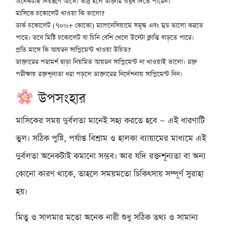
অনেকটাই নিয়ন্ত্রণে আসে। তীব্র হলে ডাক্তার ওষুধ দিতে পারেন।
মাসিকে চকোলেট খাওয়া কি ভালো?
ডার্ক চকোলেট (৭০%+ কোকো) ম্যাগনেসিয়ামে সমৃদ্ধ এবং মুড ভালো করতে
পারে। তবে মিষ্টি চকোলেট বা চিনি বেশি খেলে উল্টো ক্লান্তি বাড়তে পারে।
প্রতি মাসে কি আয়রন সাপ্লিমেন্ট খাওয়া উচিত?
ডাক্তারের পরামর্শ ছাড়া নিয়মিত আয়রন সাপ্লিমেন্ট না খাওয়াই ভালো। রক্ত
পরীক্ষায় রক্তশূন্যতা ধরা পড়লে ডাক্তারের নির্দেশনায় সাপ্লিমেন্ট নিন।
উপসংহার
মাসিকের সময় দুর্বলতা মানেই সহ্য করতে হবে — এই ধারণাটি
ভুল। সঠিক পুষ্টি, পর্যাপ্ত বিশ্রাম ও হালকা ব্যায়ামের মাধ্যমে এই
দুর্বলতা অনেকটাই কমানো সম্ভব। আর যদি রক্তশূন্যতা বা অন্য
কোনো কারণ থাকে, তাহলে সময়মতো চিকিৎসায় সম্পূর্ণ সুরাহা
হয়।
মিতু ও সালমার মতো অনেক নারী শুধু সঠিক তথ্য ও সামান্য