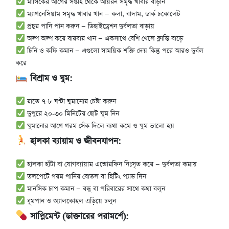
মাসিকের আগের সপ্তাহ থেকে আয়রন সমৃদ্ধ খাবার বাড়ান
ম্যাগনেসিয়াম সমৃদ্ধ খাবার খান — কলা, বাদাম, ডার্ক চকোলেট
প্রচুর পানি পান করুন — ডিহাইড্রেশন দুর্বলতা বাড়ায়
অল্প অল্প করে বারবার খান — একসাথে বেশি খেলে ক্লান্তি বাড়ে
চিনি ও কফি কমান — এগুলো সাময়িক শক্তি দেয় কিন্তু পরে আরও দুর্বল
করে
বিশ্রাম ও ঘুম:
রাতে ৭-৮ ঘণ্টা ঘুমানোর চেষ্টা করুন
দুপুরে ২০-৩০ মিনিটের ছোট ঘুম নিন
ঘুমানোর আগে গরম সেঁক দিলে ব্যথা কমে ও ঘুম ভালো হয়
হালকা ব্যায়াম ও জীবনযাপন:
হালকা হাঁটা বা যোগব্যায়াম এন্ডোরফিন নিঃসৃত করে — দুর্বলতা কমায়
তলপেটে গরম পানির বোতল বা হিটিং প্যাড দিন
মানসিক চাপ কমান — বন্ধু বা পরিবারের সাথে কথা বলুন
ধূমপান ও অ্যালকোহল এড়িয়ে চলুন
সাপ্লিমেন্ট (ডাক্তারের পরামর্শে):