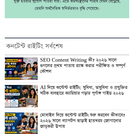
যুক্ত হওয়ার সুযোগ পাওয়া যায়। এতে কর্মসংস্থানের পরিধি যেমন বেড়েছে,
তেমনি অর্থনৈতিক স্বনির্ভরতাও বৃদ্ধি পেয়েছে।
কনটেন্ট রাইটিং সর্বশেষ
SEO Content Writing কী? ২০২৬ সালে
গুগলের প্রথম পাতায় র‍্যাঙ্ক করার পরীক্ষিত ও সম্পূর্ণ
কৌশল
AI দিয়ে কন্টেন্ট রাইটিং: সুবিধা, অসুবিধা ও প্রযুক্তির
সঠিক ব্যবহারে ক্যারিয়ার গড়ার পূর্ণাঙ্গ গাইড ২০২৬
মোবাইল দিয়ে কন্টেন্ট রাইটিং শুরু করবেন কীভাবে?
২০২৬ সালে ল্যাপটপ ছাড়াই হাতখরচ জোগানোর
জাদুকরী উপায়