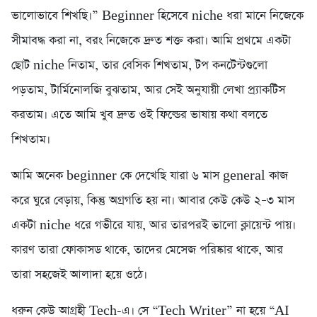
ভালোভাবে শিখছি।” Beginner হিসেবে niche ধরা মানে নিজেকে
সীমাবদ্ধ করা না, বরং নিজেকে দ্রুত শক্ত করা। আমি প্রথমে একটা
ছোট niche নিতাম, তার বেসিক শিখতাম, টপ কনটেন্টগুলো
পড়তাম, টার্মিনোলজি বুঝতাম, আর সেই অনুযায়ী লেখা প্র্যাকটিস
করতাম। এতে আমি খুব দ্রুত ওই ফিল্ডের ভাষায় কথা বলতে
শিখতাম।
আমি অনেক beginner কে দেখেছি যারা ৬ মাস general কাজ
করে ঘুরে বেড়ায়, কিন্তু অগ্রগতি হয় না। আবার কেউ কেউ ২–৩ মাস
একটা niche ধরে গভীরে যায়, আর তারপরই ভালো ক্লায়েন্ট পায়।
কারণ তারা ফোকাসড থাকে, তাদের মেসেজ পরিষ্কার থাকে, আর
তারা সহজেই আলাদা হয়ে ওঠে।
ধরুন কেউ আগ্রহী Tech-এ। সে “Tech Writer” না হয়ে “AI