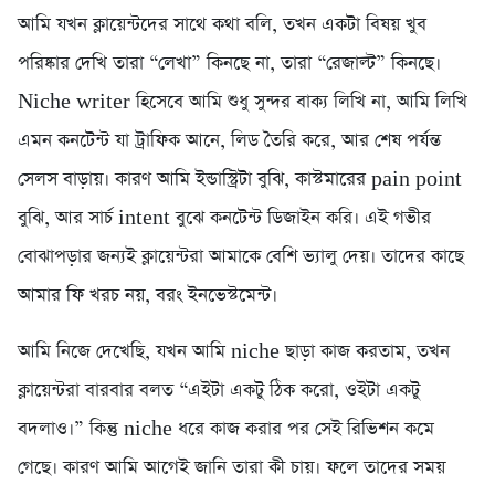
আমি যখন ক্লায়েন্টদের সাথে কথা বলি, তখন একটা বিষয় খুব
পরিষ্কার দেখি তারা “লেখা” কিনছে না, তারা “রেজাল্ট” কিনছে।
Niche writer হিসেবে আমি শুধু সুন্দর বাক্য লিখি না, আমি লিখি
এমন কনটেন্ট যা ট্রাফিক আনে, লিড তৈরি করে, আর শেষ পর্যন্ত
সেলস বাড়ায়। কারণ আমি ইন্ডাস্ট্রিটা বুঝি, কাস্টমারের pain point
বুঝি, আর সার্চ intent বুঝে কনটেন্ট ডিজাইন করি। এই গভীর
বোঝাপড়ার জন্যই ক্লায়েন্টরা আমাকে বেশি ভ্যালু দেয়। তাদের কাছে
আমার ফি খরচ নয়, বরং ইনভেস্টমেন্ট।
আমি নিজে দেখেছি, যখন আমি niche ছাড়া কাজ করতাম, তখন
ক্লায়েন্টরা বারবার বলত “এইটা একটু ঠিক করো, ওইটা একটু
বদলাও।” কিন্তু niche ধরে কাজ করার পর সেই রিভিশন কমে
গেছে। কারণ আমি আগেই জানি তারা কী চায়। ফলে তাদের সময়