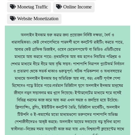
Monetag Traffic
Online Income
Website Monetization
অনলাইন ইনকাম শুরু করার জন্য প্রয়োজন নির্দিষ্ট দক্ষতা, ধৈর্য ও
ধারাবাহিকতা। কেউ লেখালেখিতে পারদর্শী হলে কনটেন্ট রাইটিং করতে পারে,
আবার কেউ গ্রাফিক ডিজাইন, ওয়েব ডেভেলপমেন্ট বা ভিডিও এডিটিংয়ের
মাধ্যমে আয় করতে পারে। প্রথমদিকে আয় কম হলেও নিয়মিত পরিশ্রম ও
শেখার মাধ্যমে ধীরে ধীরে আয় বৃদ্ধি সম্ভব। পাশাপাশি নিরাপদ প্ল্যাটফর্ম নির্বাচন
ও প্রতারণা থেকে সতর্ক থাকাও গুরুত্বপূর্ণ। সঠিক পরিকল্পনা ও অধ্যবসায়ের
মাধ্যমে অনলাইন ইনকাম শুধু অতিরিক্ত আয় নয়, বরং একটি পূর্ণাঙ্গ পেশা
হিসেবেও গড়ে উঠতে পারে।বর্তমান ডিজিটাল যুগে অনলাইন ইনকাম মানুষের
জীবনে নতুন সম্ভাবনার দ্বার খুলে দিয়েছে। ইন্টারনেটের মাধ্যমে ঘরে বসেই
বিভিন্ন ধরনের কাজ করে আয় করা এখন সহজ ও জনপ্রিয় হয়ে উঠেছে।
ফ্রিল্যান্সিং, ব্লগিং, ইউটিউব কনটেন্ট তৈরি, ডিজিটাল মার্কেটিং, অনলাইন
টিউশনি ও ই–কমার্সের মতো মাধ্যমগুলো তরুণদের পাশাপাশি অভিজ্ঞ
পেশাজীবীদেরও আকৃষ্ট করছে। অনলাইন আয়ের সবচেয়ে বড় সুবিধা হলো
স্বাধীনতা—নিজের সময় অনুযায়ী কাজ করা যায় এবং বিশ্বব্যাপী ক্লায়েন্টের সাথে