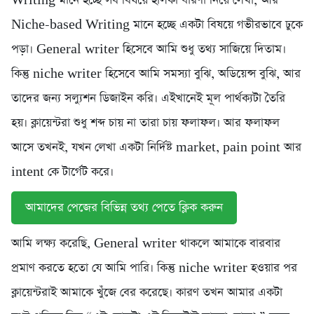
Writing মানে হচ্ছে সব বিষয়ে হালকা ধারণা নিয়ে লেখা, আর
Niche-based Writing মানে হচ্ছে একটা বিষয়ে গভীরভাবে ঢুকে
পড়া। General writer হিসেবে আমি শুধু তথ্য সাজিয়ে দিতাম।
কিন্তু niche writer হিসেবে আমি সমস্যা বুঝি, অডিয়েন্স বুঝি, আর
তাদের জন্য সল্যুশন ডিজাইন করি। এইখানেই মূল পার্থক্যটা তৈরি
হয়। ক্লায়েন্টরা শুধু শব্দ চায় না তারা চায় ফলাফল। আর ফলাফল
আসে তখনই, যখন লেখা একটা নির্দিষ্ট market, pain point আর
intent কে টার্গেট করে।
আমাদের পেজের বিভিন্ন তথ্য পেতে ক্লিক করুন
আমি লক্ষ্য করেছি, General writer থাকলে আমাকে বারবার
প্রমাণ করতে হতো যে আমি পারি। কিন্তু niche writer হওয়ার পর
ক্লায়েন্টরাই আমাকে খুঁজে বের করেছে। কারণ তখন আমার একটা