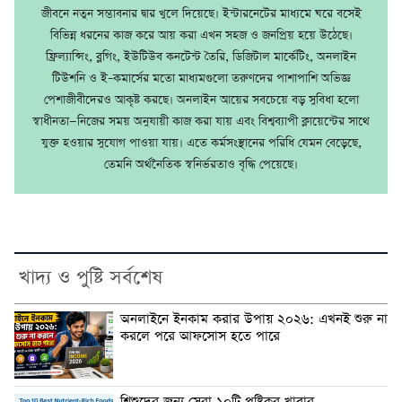
জীবনে নতুন সম্ভাবনার দ্বার খুলে দিয়েছে। ইন্টারনেটের মাধ্যমে ঘরে বসেই
বিভিন্ন ধরনের কাজ করে আয় করা এখন সহজ ও জনপ্রিয় হয়ে উঠেছে।
ফ্রিল্যান্সিং, ব্লগিং, ইউটিউব কনটেন্ট তৈরি, ডিজিটাল মার্কেটিং, অনলাইন
টিউশনি ও ই–কমার্সের মতো মাধ্যমগুলো তরুণদের পাশাপাশি অভিজ্ঞ
পেশাজীবীদেরও আকৃষ্ট করছে। অনলাইন আয়ের সবচেয়ে বড় সুবিধা হলো
স্বাধীনতা—নিজের সময় অনুযায়ী কাজ করা যায় এবং বিশ্বব্যাপী ক্লায়েন্টের সাথে
যুক্ত হওয়ার সুযোগ পাওয়া যায়। এতে কর্মসংস্থানের পরিধি যেমন বেড়েছে,
তেমনি অর্থনৈতিক স্বনির্ভরতাও বৃদ্ধি পেয়েছে।
খাদ্য ও পুষ্টি সর্বশেষ
অনলাইনে ইনকাম করার উপায় ২০২৬: এখনই শুরু না
করলে পরে আফসোস হতে পারে