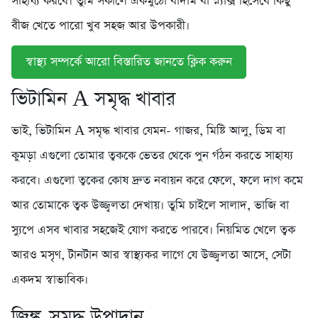
সাহায্য করবে। তুমি সকালে একমুঠো বাদাম বা স্ন্যাক্স হিসেবে কিছু
বীজ খেতে পারো খুব সহজ আর উপকারী।
স্বাস্থ্য সম্পর্কে আরো বিস্তারিত জানতে ক্লিক করুন
ভিটামিন A সমৃদ্ধ খাবার
ভাই, ভিটামিন A সমৃদ্ধ খাবার যেমন- গাজর, মিষ্টি আলু, ডিম বা
কুমড়া এগুলো তোমার ত্বককে ভেতর থেকে পুন র্গঠন করতে সাহায্য
করবে। এগুলো ত্বকের কোষ দ্রুত নবায়ন করে ফেলে, ফলে দাগ কমে
আর তোমাকে ত্বক উজ্জ্বলতা দেখায়। তুমি চাইলে সালাদ, ভাজি বা
স্যুপে এসব খাবার সহজেই যোগ করতে পারবে। নিয়মিত খেলে ত্বক
আরও মসৃণ, টানটান আর স্বাস্থ্যকর লাগে যে উজ্জ্বলতা আসে, সেটা
একদম স্বাভাবিক।
জিঙ্ক-সমৃদ্ধ উপাদান