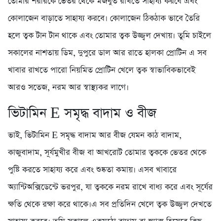
তোমার শরীরকে ভেতর থেকে মজবুত রাখতে সাহায্য করবে এবং
কোলাজেন বাড়াতে সাহায্য করবে। কোলাজেন ঠিকঠাক ভাবে তৈরি
হলে ত্বক টান টান থাকে এবং তোমার ত্বক উজ্জ্বল দেখায়। তুমি চাইলে
সকালের নাশতায় ডিম, দুপুরে ডাল আর রাতে হালকা প্রোটিন এ সব
খাবার রাখতে পারো নিয়মিত প্রোটিন খেলে ত্বক স্বাভাবিকভাবেই
আরও সতেজ, নরম আর স্বাস্থ্যকর লাগে।
ভিটামিন E সমৃদ্ধ বাদাম ও বীজ
ভাই, ভিটামিন E সমৃদ্ধ বাদাম আর বীজ যেমন কাঠ বাদাম,
কাজুবাদাম, সূর্যমুখীর বীজ বা আখরোট তোমার ত্বককে ভেতর থেকে
পুষ্টি করতে সাহায্য করে এবং শুষ্কতা কমায়। এসব খাবারে
অ্যান্টিঅক্সিডেন্টে ভরপুর, যা ত্বককে নরম রাখে বাধ্য করে এবং সূর্যের
ক্ষতি থেকে রক্ষা করে থাকে।এ সব প্রতিদিন খেলে ত্বক উজ্জ্বল দেখতে