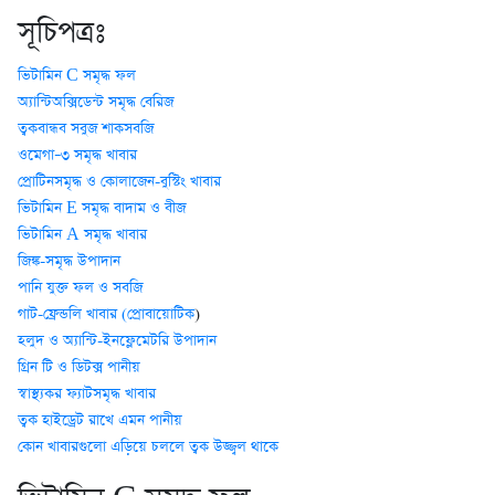
সূচিপত্রঃ
ভিটামিন C সমৃদ্ধ ফল
অ্যান্টিঅক্সিডেন্ট সমৃদ্ধ বেরিজ
ত্বকবান্ধব সবুজ শাকসবজি
ওমেগা–৩ সমৃদ্ধ খাবার
প্রোটিনসমৃদ্ধ ও কোলাজেন-বুস্টিং খাবার
ভিটামিন E সমৃদ্ধ বাদাম ও বীজ
ভিটামিন A সমৃদ্ধ খাবার
জিঙ্ক-সমৃদ্ধ উপাদান
পানি যুক্ত ফল ও সবজি
গাট-ফ্রেন্ডলি খাবার (প্রোবায়োটিক
)
হলুদ ও অ্যান্টি-ইনফ্লেমেটরি উপাদান
গ্রিন টি ও ডিটক্স পানীয়
স্বাস্থ্যকর ফ্যাটসমৃদ্ধ খাবার
ত্বক হাইড্রেট রাখে এমন পানীয়
কোন খাবারগুলো এড়িয়ে চললে ত্বক উজ্জ্বল থাকে