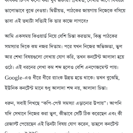
কার্যকর টিপস ফলো করা খুব জরুরি। প্রথমত, লেখার আগে বিষয়টা
ভালোভাবে বুঝে নেওয়া। দ্বিতীয়ত, পাঠকের জায়গায় নিজেকে বসিয়ে
ভাবা এই তথ্যটা সত্যিই কি তার কাজে লাগবে?
আমি একসময় কিওয়ার্ড নিয়ে বেশি চিন্তা করতাম, কিন্তু পাঠকের
সমস্যার দিকে কম নজর দিতাম। পরে যখন নিজের অভিজ্ঞতা, ভুল
আর শেখা বিষয়গুলো লেখায় যোগ করি, তখন কনটেন্ট আলাদা হয়ে
ওঠে। এই ধরনের লেখা কম শব্দ হলেও বেশি এনগেজমেন্ট পায়।
Google-এও ধীরে ধীরে র‍্যাংক উন্নত হতে থাকে। তখন বুঝেছি,
ইউনিক কনটেন্ট মানে শুধু আলাদা শব্দ নয়, আলাদা চিন্তা।
ধরুন, সবাই লিখছে “কপি-পেস্ট সমস্যা এড়ানোর উপায়”। আপনি
যদি সেখানে নিজের করা ভুল, কীভাবে সেটি ঠিক করেছেন এবং কী
রেজাল্ট পেয়েছেন এই তিনটা বিষয় যোগ করেন, তাহলে কনটেন্ট