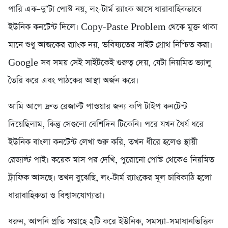
পারি এক–দু’টা পোস্ট নয়, লং-টার্ম র‍্যাংক আসে ধারাবাহিকভাবে
ইউনিক কনটেন্ট দিলে। Copy-Paste Problem থেকে মুক্ত থাকা
মানে শুধু আজকের র‍্যাংক নয়, ভবিষ্যতের সাইট গ্রোথ নিশ্চিত করা।
Google সব সময় সেই সাইটকেই গুরুত্ব দেয়, যেটা নিয়মিত ভ্যালু
তৈরি করে এবং পাঠকের আস্থা অর্জন করে।
আমি আগে দ্রুত রেজাল্ট পাওয়ার জন্য কপি টাইপ কনটেন্ট
দিয়েছিলাম, কিন্তু সেগুলো বেশিদিন টিকেনি। পরে যখন ধৈর্য ধরে
ইউনিক বাংলা কনটেন্ট লেখা শুরু করি, তখন ধীরে হলেও স্থায়ী
রেজাল্ট পাই। কয়েক মাস পর দেখি, পুরোনো পোস্ট থেকেও নিয়মিত
ট্রাফিক আসছে। তখন বুঝেছি, লং-টার্ম র‍্যাংকের মূল চাবিকাঠি হলো
ধারাবাহিকতা ও বিশ্বাসযোগ্যতা।
ধরুন, আপনি প্রতি সপ্তাহে ২টি করে ইউনিক, সমস্যা-সমাধানভিত্তিক