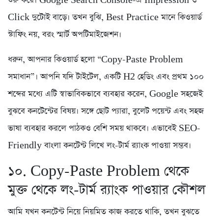
শুরু করে। Google Search Console-এ Impression ও
Click দুটোই বাড়ে। তখন বুঝি, Best Practice মানে কিওয়ার্ড
স্টাফিং নয়, বরং স্মার্ট অপটিমাইজেশন।
ধরুন, আপনার কিওয়ার্ড হলো “Copy-Paste Problem
সমাধান”। আপনি যদি টাইটেল, একটি H2 হেডিং এবং প্রথম ১০০
শব্দের মধ্যে এটি স্বাভাবিকভাবে ব্যবহার করেন, Google সহজেই
বুঝবে কনটেন্টের বিষয়। সঙ্গে ছোট প্যারা, বুলেট পয়েন্ট এবং সহজ
ভাষা ব্যবহার করলে পাঠকও বেশি সময় থাকবে। এভাবেই SEO-
Friendly বাংলা কনটেন্ট লিখে লং-টার্ম র‍্যাংক পাওয়া সম্ভব।
১০. Copy-Paste Problem থেকে
মুক্ত থেকে লং-টার্ম র‍্যাংক পাওয়ার কৌশল
আমি যখন কনটেন্ট নিয়ে নিয়মিত কাজ করতে থাকি, তখন বুঝতে