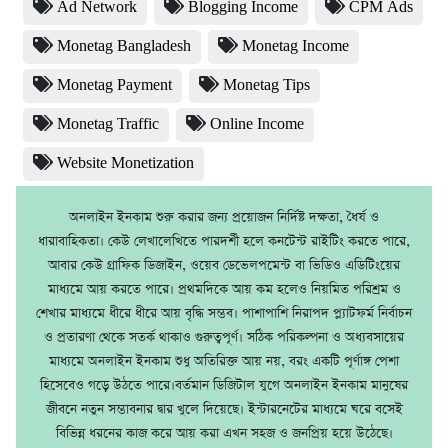
Ad Network
Blogging Income
CPM Ads
Monetag Bangladesh
Monetag Income
Monetag Payment
Monetag Tips
Monetag Traffic
Online Income
Website Monetization
অনলাইন ইনকাম শুরু করার জন্য প্রয়োজন নির্দিষ্ট দক্ষতা, ধৈর্য ও
ধারাবাহিকতা। কেউ লেখালেখিতে পারদর্শী হলে কনটেন্ট রাইটিং করতে পারে,
আবার কেউ গ্রাফিক ডিজাইন, ওয়েব ডেভেলপমেন্ট বা ভিডিও এডিটিংয়ের
মাধ্যমে আয় করতে পারে। প্রথমদিকে আয় কম হলেও নিয়মিত পরিশ্রম ও
শেখার মাধ্যমে ধীরে ধীরে আয় বৃদ্ধি সম্ভব। পাশাপাশি নিরাপদ প্ল্যাটফর্ম নির্বাচন
ও প্রতারণা থেকে সতর্ক থাকাও গুরুত্বপূর্ণ। সঠিক পরিকল্পনা ও অধ্যবসায়ের
মাধ্যমে অনলাইন ইনকাম শুধু অতিরিক্ত আয় নয়, বরং একটি পূর্ণাঙ্গ পেশা
হিসেবেও গড়ে উঠতে পারে।বর্তমান ডিজিটাল যুগে অনলাইন ইনকাম মানুষের
জীবনে নতুন সম্ভাবনার দ্বার খুলে দিয়েছে। ইন্টারনেটের মাধ্যমে ঘরে বসেই
বিভিন্ন ধরনের কাজ করে আয় করা এখন সহজ ও জনপ্রিয় হয়ে উঠেছে।