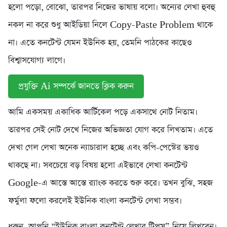
হলো পড়ো, বোঝো, তারপর নিজের ভাষায় বলো। অন্যের লেখা হুবহু
নকল না করে শুধু আইডিয়া নিলে Copy-Paste Problem থাকে
না। এতে কনটেন্ট যেমন ইউনিক হয়, তেমনি পাঠকের কাছেও
বিশ্বাসযোগ্য লাগে।
প্রযুক্তি Ai সম্পর্কে জানতে ক্লিক করুন
আমি একসময় একাধিক আর্টিকেল পড়ে একসাথে নোট নিতাম।
তারপর সেই নোট দেখে নিজের অভিজ্ঞতা যোগ করে লিখতাম। এতে
দেখা গেল লেখা অনেক ন্যাচারাল হচ্ছে এবং কপি-পেস্টের ভয়ও
থাকছে না। সবচেয়ে বড় বিষয় হলো এইভাবে লেখা কনটেন্ট
Google-এ আস্তে আস্তে র‍্যাংক করতে শুরু করে। তখন বুঝি, সহজ
ফর্মুলা ফলো করলেই ইউনিক বাংলা কনটেন্ট লেখা সম্ভব।
ধরুন, আপনি “ইউনিক বাংলা কনটেন্ট লেখার টিপস” নিয়ে লিখবেন।