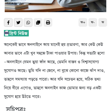
ফ+
ফ-
ফ
অনেকেই ভাবে অনলাইনে আয় মানেই হয় প্রতারণা, আর কেউ কেউ
আবার ভাবে এটা খুব সহজে টাকা পাওয়ার উপায়। কিন্তু সত্যটা হলো
—অনলাইনে যেমন ভুয়া ফাঁদ আছে, তেমনি বাস্তব ও বিশ্বাসযোগ্য
সুযোগও আছে। তুমি যদি না জেনে, না বুঝে কোনো কাজে ঝাঁপ দাও,
তাহলে সমস্যায় পড়তে পারো। আর যদি সচেতন হয়ে, সঠিক তথ্য
নিয়ে ধীরে এগোও, তাহলে অনলাইন কাজ তোমার জন্য বড় একটা
সুযোগ হয়ে উঠতে পারে।
সূচিপত্রঃ