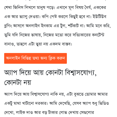
শেখা জিনিস লিখলে মানুষ পড়ে। এখানে মূল বিষয় ধৈর্য, এককের
এক আর ভ্যালু দেওয়া। কপি পেস্ট করলে কিছুই হবে না। ইউটিউব
ব্লগিং আসলে অনলাইন ইনকাম এর টুল, শর্টকাট না। আমি মনে করি,
তুমি যদি নিজের ভাষায়, নিজের মতো করে সত্যিকারের কনটেন্ট
বানাও, তাহলে এটা ভুয়া নয় একদম বাস্তব।
অনলাইন বিভিন্ন তথ্য জন্য ক্লিক করুন
অ্যাপ দিয়ে আয় কোনটা বিশ্বাসযোগ্য,
কোনটা নয়
অ্যাপ দিয়ে আয় বিশ্বাসযোগ্য নাকি নয়, এটা বুঝতে তোমার আমার
একটু মাথা খাটানো দরকার। আমি দেখেছি, যেসব অ্যাপ শুধু ভিডিও
দেখো, লাইক দাও আর বড় টাকার লোভ দেখায় সেগুলোর