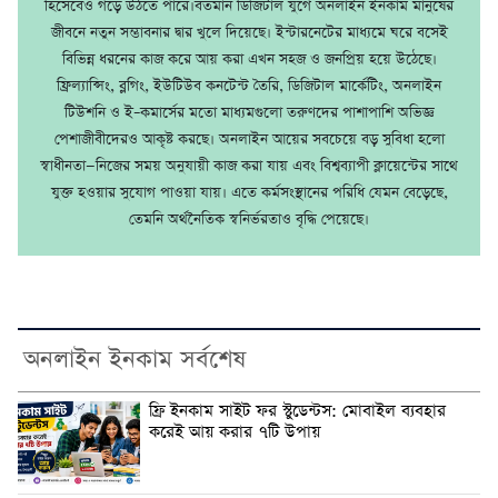
হিসেবেও গড়ে উঠতে পারে।বর্তমান ডিজিটাল যুগে অনলাইন ইনকাম মানুষের
জীবনে নতুন সম্ভাবনার দ্বার খুলে দিয়েছে। ইন্টারনেটের মাধ্যমে ঘরে বসেই
বিভিন্ন ধরনের কাজ করে আয় করা এখন সহজ ও জনপ্রিয় হয়ে উঠেছে।
ফ্রিল্যান্সিং, ব্লগিং, ইউটিউব কনটেন্ট তৈরি, ডিজিটাল মার্কেটিং, অনলাইন
টিউশনি ও ই–কমার্সের মতো মাধ্যমগুলো তরুণদের পাশাপাশি অভিজ্ঞ
পেশাজীবীদেরও আকৃষ্ট করছে। অনলাইন আয়ের সবচেয়ে বড় সুবিধা হলো
স্বাধীনতা—নিজের সময় অনুযায়ী কাজ করা যায় এবং বিশ্বব্যাপী ক্লায়েন্টের সাথে
যুক্ত হওয়ার সুযোগ পাওয়া যায়। এতে কর্মসংস্থানের পরিধি যেমন বেড়েছে,
তেমনি অর্থনৈতিক স্বনির্ভরতাও বৃদ্ধি পেয়েছে।
অনলাইন ইনকাম সর্বশেষ
ফ্রি ইনকাম সাইট ফর স্টুডেন্টস: মোবাইল ব্যবহার
করেই আয় করার ৭টি উপায়