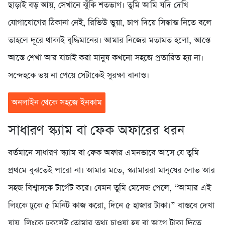
ছাড়াই বড় আয়, সেখানে ঝুঁকি শতভাগ। তুমি আমি যদি দেখি
যোগাযোগের ঠিকানা নেই, রিভিউ ভুয়া, চাপ দিয়ে সিদ্ধান্ত নিতে বলে
তাহলে দূরে থাকাই বুদ্ধিমানের। আমার নিজের মতামত হলো, আস্তে
আস্তে শেখা আর যাচাই করা মানুষ কখনো সহজে প্রতারিত হয় না।
সন্দেহকে ভয় না পেয়ে সেটাকেই সুরক্ষা বানাও।
অনলাইন থেকে সহজে ইনকাম
সাধারণ স্ক্যাম বা ফেক অফারের ধরন
বর্তমানে সাধারণ স্ক্যাম বা ফেক অফার এমনভাবে আসে যে তুমি
প্রথমে বুঝতেই পারো না। আমার মতে, স্ক্যামাররা মানুষের লোভ আর
সহজ বিশ্বাসকে টার্গেট করে। যেমন তুমি মেসেজ পেলে, “আমার এই
লিংকে ঢুকে ৫ মিনিট কাজ করো, দিনে ৫ হাজার টাকা।” বাস্তবে দেখা
যায়, লিংকে ঢুকলেই তোমার তথ্য চাওয়া হয় বা আগে টাকা দিতে