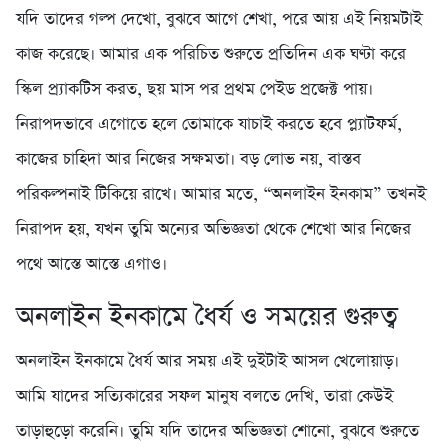
যদি তাদের গল্প দেখো, বুঝবে আগে শেখা, পরে আয় এই নিয়মটাই
কাজ করেছে। আমার এক পরিচিত শুরুতে প্রতিদিন এক ঘণ্টা করে
স্কিল প্র্যাকটিস করত, ছয় মাস পর প্রথম পেইড প্রজেক্ট পায়।
নিরাপদভাবে এগোতে হলে তোমাকে যাচাই করতে হবে প্ল্যাটফর্ম,
কাজের চাহিদা আর নিজের সক্ষমতা। বড় লোভ নয়, বাস্তব
পরিকল্পনাই টিকিয়ে রাখে। আমার মতে, “অনলাইন ইনকাম” তখনই
নিরাপদ হয়, যখন তুমি অন্যের অভিজ্ঞতা থেকে শেখো আর নিজের
পথে আস্তে আস্তে এগাও।
অনলাইন ইনকামে ধৈর্য ও সময়ের গুরুত্ব
অনলাইন ইনকামে ধৈর্য আর সময় এই দুইটাই আসল খেলোয়াড়।
আমি যাদের সত্যিকারের সফল মানুষ বলতে দেখি, তারা কেউই
তাড়াহুড়ো করেনি। তুমি যদি তাদের অভিজ্ঞতা শোনো, বুঝবে শুরুতে