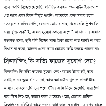
বলে। আমি নিজেও দেখেছি, পরিচিত একজন “অনলাইন ইনকাম “
এর নামে কোর্স কিনে কিছুই পায়নি। আরেকটা ফেক অফার হলো
ফেসবুকে চাকরির পোস্ট, যেখানে তোমার কাছ থেকে রেজিস্ট্রেশন ফি
চায়। যুক্তি একটাই, আসল সুযোগ কখনো আগে টাকা চায় না। আমার
মতামত হলো, তুমি যদি নিজের মাথা ঠান্ডা রাখো আর যাচাই না করে
বিশ্বাস না করো, তাহলে এসব স্ক্যাম তোমার ক্ষতি করতে পারবে না।
ফ্রিল্যান্সিং কি সত্যি কাজের সুযোগ দেয়?
ফ্রিল্যান্সিং কি সত্যি কাজের সুযোগ দেয়? আমার উত্তর হ্যাঁ, তবে
সবাইকে না। তুমি যদি ভাবো, আজ অ্যাকাউন্ট খুললে কালই টাকা
আসবে, তাহলে তুমি ভুল পথে হাঁটছ। আমি নিজে দেখেছি, যারা ধৈর্য
ধরে স্কিল শিখেছে, তারাই কাজ পেয়েছে। ধরো, তোমার গ্রাফিক
ডিজাইনের আইডিয়া আছে প্রথমে ছোট কাজ, কম টাকা, তারপর আস্তে