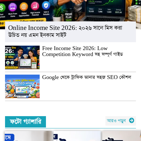
Online Income Site 2026: ২০২৬ সালে মিস করা
উচিত নয় এমন ইনকাম সাইট
Free Income Site 2026: Low
Competition Keyword সহ সম্পূর্ণ গাইড
Google থেকে ট্রাফিক আনার সহজ SEO কৌশল
ফটো গ্যালারি
আরও পড়ুন