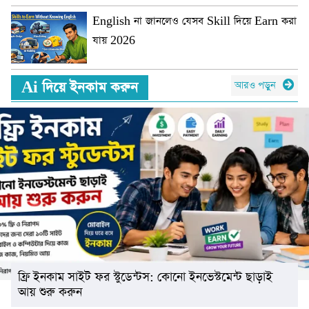
মেয়েদের জন্য ঘরে বসে অনলাইন ইনকাম: 2026
English না জানলেও যেসব Skill দিয়ে Earn করা
সালের ১৫টি বাস্তব কাজ
যায় 2026
অনলাইন ইনকাম ২০২৬ শেখার সহজ উপায়
Ai দিয়ে ইনকাম করুন
আরও পড়ুন
ঘরে বসে Online Income শুরু করার
Complete Beginner Guide 2026
Best Low Competition Niches Fiverr
2026
Zero থেকে Freelancing Skill শিখবো যেভাবে
ফ্রি ইনকাম সাইট ফর স্টুডেন্টস: কোনো ইনভেস্টমেন্ট ছাড়াই
(Bangla) 2026
আয় শুরু করুন