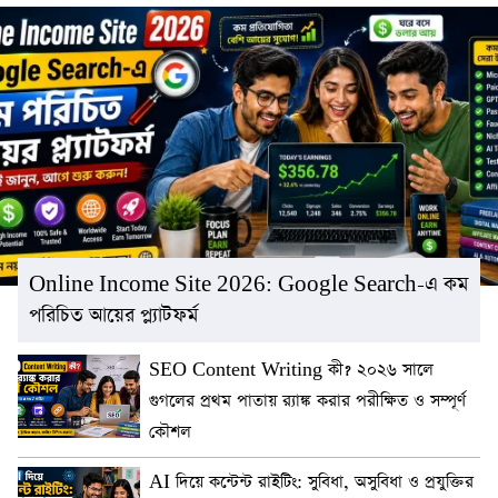
Online Income Site 2026: Google Search-এ কম
পরিচিত আয়ের প্ল্যাটফর্ম
SEO Content Writing কী? ২০২৬ সালে
গুগলের প্রথম পাতায় র‍্যাঙ্ক করার পরীক্ষিত ও সম্পূর্ণ
কৌশল
AI দিয়ে কন্টেন্ট রাইটিং: সুবিধা, অসুবিধা ও প্রযুক্তির