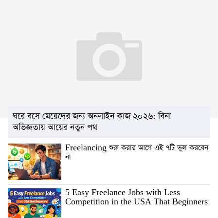
ঘরে বসে মেয়েদের জন্য অনলাইন কাজ ২০২৬: বিনা
অভিজ্ঞতায় আয়ের নতুন পথ
Freelancing শুরু করার আগে এই ৭টি ভুল করবেন
না
5 Easy Freelance Jobs with Less
Competition in the USA That Beginners