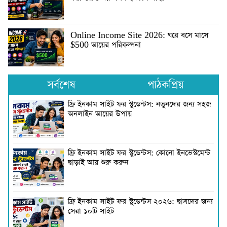
Online Income Site 2026: ঘরে বসে মাসে
$500 আয়ের পরিকল্পনা
সর্বশেষ
পাঠকপ্রিয়
ফ্রি ইনকাম সাইট ফর স্টুডেন্টস: নতুনদের জন্য সহজ
অনলাইন আয়ের উপায়
ফ্রি ইনকাম সাইট ফর স্টুডেন্টস: কোনো ইনভেস্টমেন্ট
ছাড়াই আয় শুরু করুন
ফ্রি ইনকাম সাইট ফর স্টুডেন্টস ২০২৬: ছাত্রদের জন্য
সেরা ১০টি সাইট