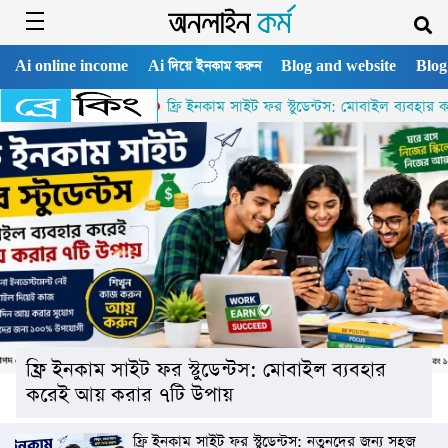
Ai online income
Ai দিয়ে ইনকাম করুন
Blog and website
Blog
ফ্রি ইনকাম সাইট ফর স্টুডেন্টস: মোবাইল ব্যবহার করেই আয় কর
ফ্রি ইনকাম সাইট ফর স্টুডেন্টস: মোবাইল ব্যবহার
করেই আয় করার ৭টি উপায়
ফ্রি ইনকাম সাইট ফর স্টুডেন্টস: নতুনদের জন্য সহজ