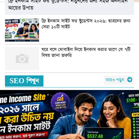
ফ্রি ইনকাম সাইট ফর স্টুডেন্টস: নতুনদের জন্য সহজ অনলাইন
আয়ের উপায়
ফ্রি ইনকাম সাইট ফর স্টুডেন্টস ২০২৬: ছাত্রদের জন্য
সেরা ১০টি সাইট
ঘরে বসে মোবাইল দিয়ে ইনকাম করার আগে যে ৭টি
বিষয় জানা জরুরি
SEO শিখুন
আরও পড়ুন