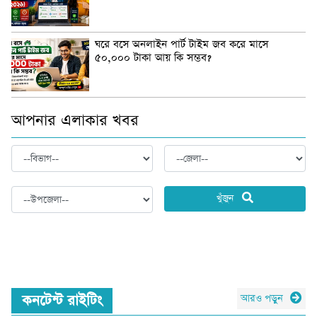
ঘরে বসে অনলাইন পার্ট টাইম জব করে মাসে
৫০,০০০ টাকা আয় কি সম্ভব?
আপনার এলাকার খবর
খুঁজুন
কনটেন্ট রাইটিং
আরও পড়ুন