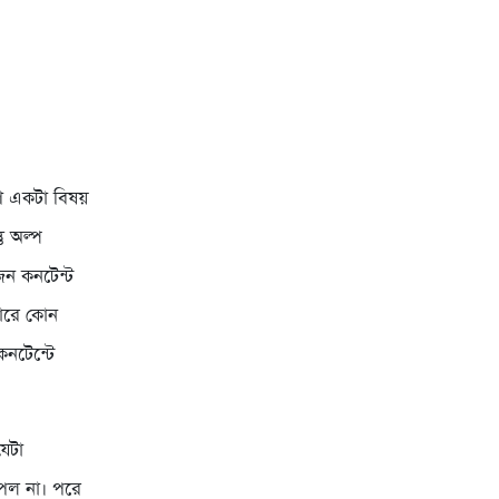
রণ একটা বিষয়
ু অল্প
জন কনটেন্ট
পারে কোন
কনটেন্টে
েটা
েল না। পরে