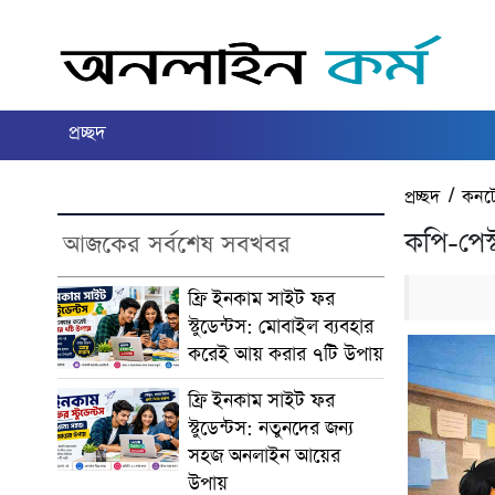
প্রচ্ছদ
প্রচ্ছদ
/
কনটে
কপি-পেস্
আজকের সর্বশেষ সবখবর
ফ্রি ইনকাম সাইট ফর
স্টুডেন্টস: মোবাইল ব্যবহার
করেই আয় করার ৭টি উপায়
ফ্রি ইনকাম সাইট ফর
স্টুডেন্টস: নতুনদের জন্য
সহজ অনলাইন আয়ের
উপায়