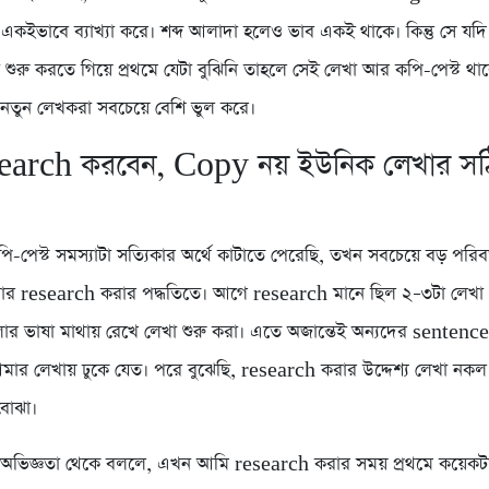
ে একইভাবে ব্যাখ্যা করে। শব্দ আলাদা হলেও ভাব একই থাকে। কিন্তু সে য
া শুরু করতে গিয়ে প্রথমে যেটা বুঝিনি তাহলে সেই লেখা আর কপি-পেস্ট থা
নতুন লেখকরা সবচেয়ে বেশি ভুল করে।
earch করবেন, Copy নয় ইউনিক লেখার স
-পেস্ট সমস্যাটা সত্যিকার অর্থে কাটাতে পেরেছি, তখন সবচেয়ে বড় পরিবর
র research করার পদ্ধতিতে। আগে research মানে ছিল ২–৩টা লেখা
োর ভাষা মাথায় রেখে লেখা শুরু করা। এতে অজান্তেই অন্যদের sentenc
র লেখায় ঢুকে যেত। পরে বুঝেছি, research করার উদ্দেশ্য লেখা নকল
বোঝা।
ব অভিজ্ঞতা থেকে বললে, এখন আমি research করার সময় প্রথমে কয়েকট