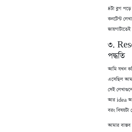
৪টা ব্লগ পড়
কনটেন্ট লেখ
জায়গাটাতেই 
৩. Res
পদ্ধতি
আমি যখন কপি
এসেছিল আমা
সেই লেখাগুল
আর idea আমা
বরং বিষয়টা 
আমার বাস্ত