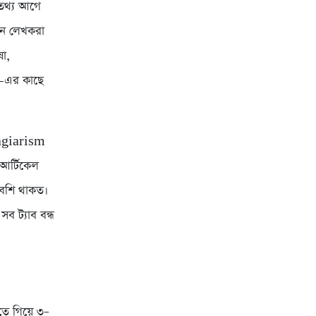
 তথ্য আগে
ুন লেখকরা
ষা,
-এর কাছে
lagiarism
আর্টিকেল
 বেশি থাকত।
 ট্যাব বন্ধ
তে গিয়ে ৩–