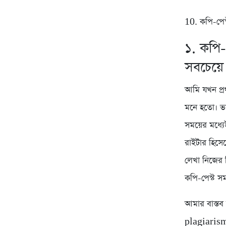
10. কপি-পেস
১. কপি-
সবচেয়ে
আমি যখন প্র
মনে হতো। ভা
সময়ের মধ্যে
রাইটার হিসে
লেখা নিজের 
কপি-পেস্ট স
আমার বাস্তব
plagiarism