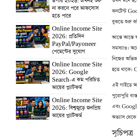
উপায় ২০২৬: এখনই শুরু
তখন মনে হতো
না করলে পরে আফসোস
কনটেন্ট Goo
হতে পারে
বুঝতে শুরু 
Online Income Site
2026: প্রতিদিন
আস্তে আস্তে 
PayPal/Payoneer
সমস্যাও। অন
পেমেন্টের সুযোগ
নিজের অভিজ্
Online Income Site
হতে থাকে। G
2026: Google
Search-এ কম পরিচিত
এই গাইডে আম
আয়ের প্ল্যাটফর্ম
পুরোপুরি বা
Online Income Site
এবং Google
2026: বিশ্বজুড়ে জনপ্রিয়
আয়ের প্ল্যাটফর্ম
অভ্যাস থেকে
সূচিপত্র