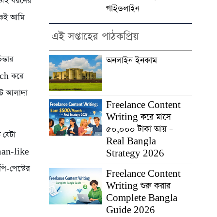
 এই ধরনের
গাইডলাইন
েকেই আমি
এই সপ্তাহের পাঠকপ্রিয়
ন্তার
অনলাইন ইনকাম
arch করে
ন্ট আলাদা
Freelance Content
Writing করে মাসে
৫০,০০০ টাকা আয় –
 যেটা
Real Bangla
uman-like
Strategy 2026
ি-পেস্টের
Freelance Content
Writing শুরু করার
Complete Bangla
Guide 2026