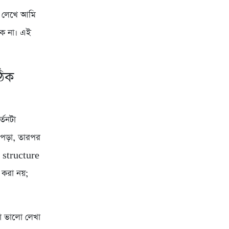
দি লেখে আমি
কে না। এই
ঠিক
্তনটা
 পড়া, তারপর
e structure
 করা নয়;
া ভালো লেখা