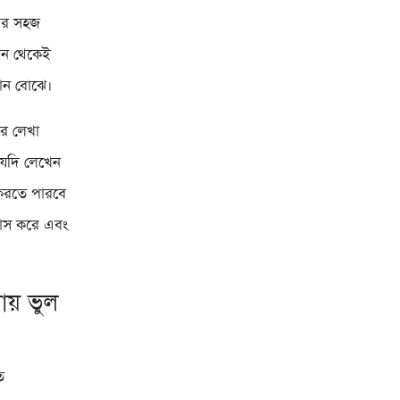
 আর সহজ
ান থেকেই
মান বোঝে।
ের লেখা
 যদি লেখেন
 করতে পারবে
্বাস করে এবং
ায় ভুল
ত