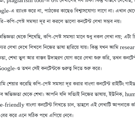
, plagiarism tool-এ 0% দেখালেই সব ঠিক। কিন্তু বাস্তবে দেখেছি,
gle-এ র‍্যাংক করে না, পাঠকের কাছেও বিশ্বাসযোগ্য লাগে না। এখান থ
করি—কপি-পেস্ট সমস্যা দূর না করলে ভালো কনটেন্ট লেখা সম্ভব নয়।
অভিজ্ঞতা থেকে শিখেছি, কপি-পেস্ট সমস্যা মানে শুধু নকল লেখা নয়; এটা চি
্যের লেখা দেখে লিখলে নিজের ভাষা হারিয়ে যায়। কিন্তু যখন আমি rese
ঞতা, শেখা ভুল আর বাস্তব উদাহরণ যোগ করে লেখা শুরু করি, তখন কনটে
oogle-ও তখন সেই কনটেন্টকে গুরুত্ব দিতে শুরু করে।
ি শেয়ার করেছি কপি-পেস্ট সমস্যা দূর করার বাংলা কনটেন্ট রাইটিং গাইড
স্তব অভিজ্ঞতা থেকে শেখা। আপনি যদি সত্যিই নিজের ভাষায়, ইউনিক, h
-friendly বাংলা কনটেন্ট লিখতে চান, তাহলে এই লেখাটি আপনাকে কপ
 বের করে এনে সঠিক পথে এগিয়ে নেবে।