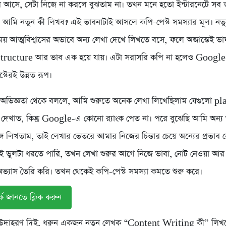
বে আসে, সেটা নিজে না করলে বুঝতাম না। তখন মনে হতো ইন্টারনেটে সব
 আমি নতুন কী লিখব? এই ভাবনাটাই আসলে কপি-পেস্ট সমস্যার মূল। নত
য় আত্মবিশ্বাসের অভাবে অন্য লেখা দেখে লিখতে বসে, ফলে অজান্তেই ভা
tructure আর ভাব এক হয়ে যায়। এটা সরাসরি কপি না হলেও Google
্টেরই উন্নত রূপ।
ব অভিজ্ঞতা থেকে বললে, আমি শুরুতে অনেক লেখা লিখেছিলাম যেগুলো p
দেখাত, কিন্তু Google-এ কোনো র‍্যাংক পেত না। পরে বুঝেছি আমি অন্য 
ঙ্গে লিখতাম, তাই লেখার ভেতরে আমার নিজের চিন্তার চেয়ে অন্যের প্রভাব
ভুলটা ধরতে পারি, তখন লেখা শুরুর আগে নিজে ভাবা, নোট নেওয়া আর সব
ভ্যাস তৈরি করি। তখন থেকেই কপি-পেস্ট সমস্যা কমতে শুরু করে।
কে জানতে ক্লিক করুন
ব উদাহরণ দিই, ধরুন একজন নতুন লেখক “Content Writing কী” লিখ