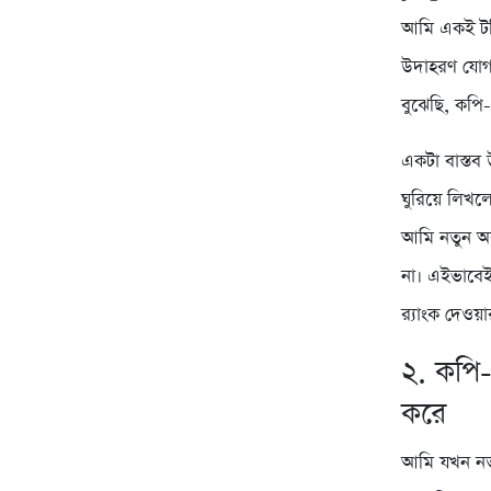
আমি একই টপ
উদাহরণ যোগ
বুঝেছি, কপি
একটা বাস্তব
ঘুরিয়ে লিখল
আমি নতুন অব
না। এইভাবেই
র‍্যাংক দেওয়
২. কপি-
করে
আমি যখন নতু