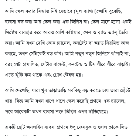
আমি স্কেল করার সিদ্ধান্ত নিই যেভাবে (মূল ব্যাখ্যা):আমি বুঝেছি,
ব্যবসা বড় করা আর স্কেল করা এক জিনিস না। স্কেল মানে হলো একই
সিস্টেম ব্যবহার করে আরও বেশি কাস্টমার, সেল ও ব্র্যান্ড ভ্যালু তৈরি
করা। আমি যখন দেখি কোন চ্যানেল, কনটেন্ট বা অ্যাড নিয়মিত কাজ
করছে, তখন সেটাকেই বড় করি। আমি নতুন নতুন জিনিসে ঝাঁপাই না;
বরং যেটা প্রমাণিত, সেটার বাজেট, কনটেন্ট ও টিম ধীরে ধীরে বাড়াই।
এতে ঝুঁকি কম থাকে এবং গ্রোথ স্টেবল হয়।
আমি দেখেছি, যারা খুব তাড়াতাড়ি সবকিছু বড় করতে চায় তারা হোঁচট
খায়। কিন্তু আমি যখন ধাপে ধাপে স্কেল করেছি প্রথমে এক চ্যানেল,
পরে আরেকটা তখন ব্যবসা শক্ত ভিত্তির ওপর দাঁড়িয়েছে।
একটি ছোট অনলাইন ব্যবসা প্রথমে শুধু ফেসবুক ও গুগল থেকে লিড