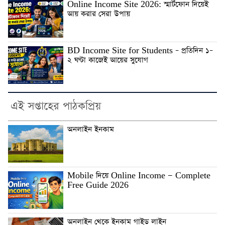
Online Income Site 2026: স্মার্টফোন দিয়েই
আয় করার সেরা উপায়
BD Income Site for Students – প্রতিদিন ১–
২ ঘণ্টা কাজেই আয়ের সুযোগ
এই সপ্তাহের পাঠকপ্রিয়
অনলাইন ইনকাম
Mobile দিয়ে Online Income — Complete
Free Guide 2026
অনলাইন থেকে ইনকাম গাইড লাইন