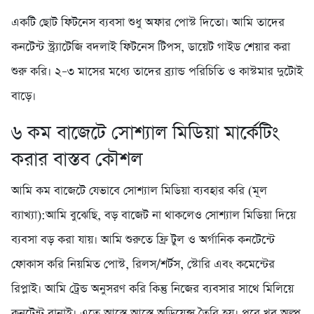
একটি ছোট ফিটনেস ব্যবসা শুধু অফার পোস্ট দিতো। আমি তাদের
কনটেন্ট স্ট্র্যাটেজি বদলাই ফিটনেস টিপস, ডায়েট গাইড শেয়ার করা
শুরু করি। ২–৩ মাসের মধ্যে তাদের ব্র্যান্ড পরিচিতি ও কাস্টমার দুটোই
বাড়ে।
৬️ কম বাজেটে সোশ্যাল মিডিয়া মার্কেটিং
করার বাস্তব কৌশল
আমি কম বাজেটে যেভাবে সোশ্যাল মিডিয়া ব্যবহার করি (মূল
ব্যাখ্যা):আমি বুঝেছি, বড় বাজেট না থাকলেও সোশ্যাল মিডিয়া দিয়ে
ব্যবসা বড় করা যায়। আমি শুরুতে ফ্রি টুল ও অর্গানিক কনটেন্টে
ফোকাস করি নিয়মিত পোস্ট, রিলস/শর্টস, স্টোরি এবং কমেন্টের
রিপ্লাই। আমি ট্রেন্ড অনুসরণ করি কিন্তু নিজের ব্যবসার সাথে মিলিয়ে
কনটেন্ট বানাই। এতে আস্তে আস্তে অডিয়েন্স তৈরি হয়। পরে খুব অল্প