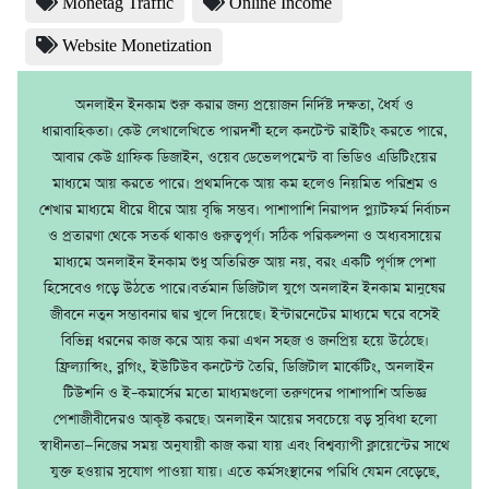
Monetag Traffic
Online Income
Website Monetization
অনলাইন ইনকাম শুরু করার জন্য প্রয়োজন নির্দিষ্ট দক্ষতা, ধৈর্য ও
ধারাবাহিকতা। কেউ লেখালেখিতে পারদর্শী হলে কনটেন্ট রাইটিং করতে পারে,
আবার কেউ গ্রাফিক ডিজাইন, ওয়েব ডেভেলপমেন্ট বা ভিডিও এডিটিংয়ের
মাধ্যমে আয় করতে পারে। প্রথমদিকে আয় কম হলেও নিয়মিত পরিশ্রম ও
শেখার মাধ্যমে ধীরে ধীরে আয় বৃদ্ধি সম্ভব। পাশাপাশি নিরাপদ প্ল্যাটফর্ম নির্বাচন
ও প্রতারণা থেকে সতর্ক থাকাও গুরুত্বপূর্ণ। সঠিক পরিকল্পনা ও অধ্যবসায়ের
মাধ্যমে অনলাইন ইনকাম শুধু অতিরিক্ত আয় নয়, বরং একটি পূর্ণাঙ্গ পেশা
হিসেবেও গড়ে উঠতে পারে।বর্তমান ডিজিটাল যুগে অনলাইন ইনকাম মানুষের
জীবনে নতুন সম্ভাবনার দ্বার খুলে দিয়েছে। ইন্টারনেটের মাধ্যমে ঘরে বসেই
বিভিন্ন ধরনের কাজ করে আয় করা এখন সহজ ও জনপ্রিয় হয়ে উঠেছে।
ফ্রিল্যান্সিং, ব্লগিং, ইউটিউব কনটেন্ট তৈরি, ডিজিটাল মার্কেটিং, অনলাইন
টিউশনি ও ই–কমার্সের মতো মাধ্যমগুলো তরুণদের পাশাপাশি অভিজ্ঞ
পেশাজীবীদেরও আকৃষ্ট করছে। অনলাইন আয়ের সবচেয়ে বড় সুবিধা হলো
স্বাধীনতা—নিজের সময় অনুযায়ী কাজ করা যায় এবং বিশ্বব্যাপী ক্লায়েন্টের সাথে
যুক্ত হওয়ার সুযোগ পাওয়া যায়। এতে কর্মসংস্থানের পরিধি যেমন বেড়েছে,