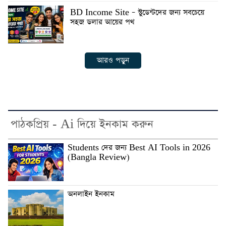
BD Income Site – স্টুডেন্টদের জন্য সবচেয়ে
সহজ ডলার আয়ের পথ
আরও পড়ুন
পাঠকপ্রিয় - Ai দিয়ে ইনকাম করুন
Students দের জন্য Best AI Tools in 2026
(Bangla Review)
অনলাইন ইনকাম