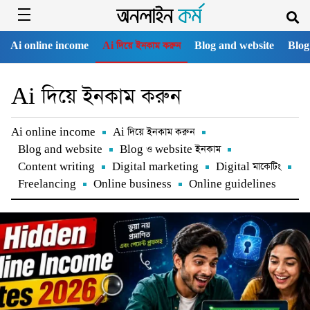
Ai online income
Ai দিয়ে ইনকাম করুন
Blog and website
Blog
Ai দিয়ে ইনকাম করুন
Ai online income
Ai দিয়ে ইনকাম করুন
Blog and website
Blog ও website ইনকাম
Content writing
Digital marketing
Digital মাকেটিং
Freelancing
Online business
Online guidelines