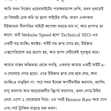
আমি যখন নিজের ওয়েবসাইটের পারফরম্যান্স দেখি, তখন প্রথমেই
যে বিষয়টা চেক করি তা হলো সাইটের গতি। কারণ এখনকার
ইউজাররা ধীরগতির সাইটে অপেক্ষা করতে চায় না, আর গুগলও তা
জানে। তাই Website Speed হলো Technical SEO-এর
একটি বড় র‍্যাঙ্কিং ফ্যাক্টর। সাইট যত দ্রুত লোড হয়, ইউজার
এক্সপেরিয়েন্স তত ভালো হয়, আর গুগল সেটাকেই পুরস্কৃত করে।
আমার বাস্তব অভিজ্ঞতা থেকে বলছি, একবার আমার একটি সাইট ৬–
৭ সেকেন্ডে লোড হতো। এতে ইউজার দ্রুত বের হয়ে যেত, আর
র‍্যাঙ্কিংও বাড়ছিল না। পরে যখন ইমেজ অপটিমাইজ করলাম, ক্যাশিং
চালু করলাম আর অপ্রয়োজনীয় স্ক্রিপ্ট কমালাম, তখন লোড টাইম
নেমে এলো ২ সেকেন্ডের নিচে। এর পরই Bounce Rate কমে গেল
এবং সার্চ ট্রাফিক বাড়তে শুরু করল।