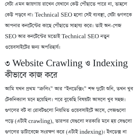
সেটা এমন জায়গায় রাখেন যেখানে কেউ পৌঁছাতে পারে না, তাহলে
কেউ পড়বে না। Technical SEO হলো সেই ব্যবস্থা, যেটা গুগলকে
আপনার কনটেন্টের কাছে পৌঁছাতে সাহায্য করে। তাই অন-পেজ
SEO আর কনটেন্টের মতোই Technical SEO নতুন
ওয়েবসাইটের জন্য অপরিহার্য।
৩️ Website Crawling ও Indexing
কীভাবে কাজ করে
আমি যখন প্রথম “ক্রলিং” আর “ইনডেক্সিং” শব্দ দুটো শুনি, তখন খুব
টেকনিক্যাল মনে হয়েছিল। পরে বুঝেছি বিষয়টা আসলে খুব সহজ।
গুগলের বট বা রোবটগুলো নিয়মিত ওয়েবসাইটে আসে, পেজগুলো
পড়ে (এটাই crawling), তারপর যেগুলো দরকারি মনে হয় সেগুলো
গুগলের ডাটাবেজে সংরক্ষণ করে (এটাই indexing)। ইনডেক্স না