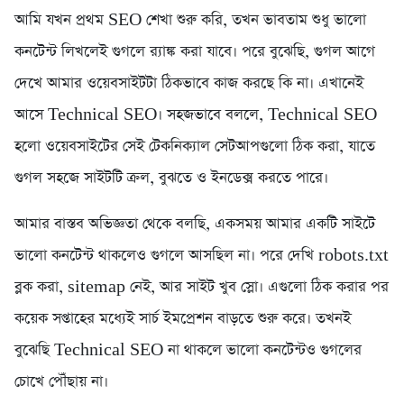
আমি যখন প্রথম SEO শেখা শুরু করি, তখন ভাবতাম শুধু ভালো
কনটেন্ট লিখলেই গুগলে র‍্যাঙ্ক করা যাবে। পরে বুঝেছি, গুগল আগে
দেখে আমার ওয়েবসাইটটা ঠিকভাবে কাজ করছে কি না। এখানেই
আসে Technical SEO। সহজভাবে বললে, Technical SEO
হলো ওয়েবসাইটের সেই টেকনিক্যাল সেটআপগুলো ঠিক করা, যাতে
গুগল সহজে সাইটটি ক্রল, বুঝতে ও ইনডেক্স করতে পারে।
আমার বাস্তব অভিজ্ঞতা থেকে বলছি, একসময় আমার একটি সাইটে
ভালো কনটেন্ট থাকলেও গুগলে আসছিল না। পরে দেখি robots.txt
ব্লক করা, sitemap নেই, আর সাইট খুব স্লো। এগুলো ঠিক করার পর
কয়েক সপ্তাহের মধ্যেই সার্চ ইমপ্রেশন বাড়তে শুরু করে। তখনই
বুঝেছি Technical SEO না থাকলে ভালো কনটেন্টও গুগলের
চোখে পৌঁছায় না।