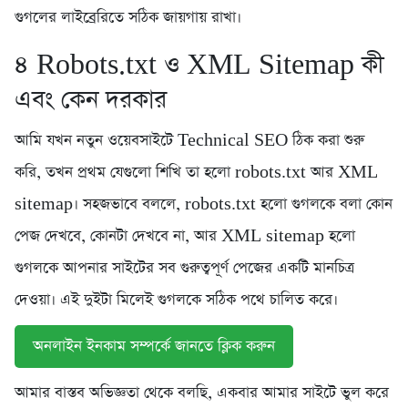
গুগলের লাইব্রেরিতে সঠিক জায়গায় রাখা।
৪️ Robots.txt ও XML Sitemap কী
এবং কেন দরকার
আমি যখন নতুন ওয়েবসাইটে Technical SEO ঠিক করা শুরু
করি, তখন প্রথম যেগুলো শিখি তা হলো robots.txt আর XML
sitemap। সহজভাবে বললে, robots.txt হলো গুগলকে বলা কোন
পেজ দেখবে, কোনটা দেখবে না, আর XML sitemap হলো
গুগলকে আপনার সাইটের সব গুরুত্বপূর্ণ পেজের একটি মানচিত্র
দেওয়া। এই দুইটা মিলেই গুগলকে সঠিক পথে চালিত করে।
অনলাইন ইনকাম সম্পর্কে জানতে ক্লিক করুন
আমার বাস্তব অভিজ্ঞতা থেকে বলছি, একবার আমার সাইটে ভুল করে