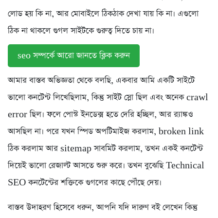
লোড হয় কি না, আর মোবাইলে ঠিকঠাক দেখা যায় কি না। এগুলো
ঠিক না থাকলে গুগল সাইটকে গুরুত্ব দিতে চায় না।
seo সম্পর্কে আরো জানতে ক্লিক করুন
আমার বাস্তব অভিজ্ঞতা থেকে বলছি, একবার আমি একটি সাইটে
ভালো কনটেন্ট লিখেছিলাম, কিন্তু সাইট স্লো ছিল এবং অনেক crawl
error ছিল। ফলে পোস্ট ইনডেক্স হতে দেরি হচ্ছিল, আর র‍্যাঙ্কও
আসছিল না। পরে যখন স্পিড অপটিমাইজ করলাম, broken link
ঠিক করলাম আর sitemap সাবমিট করলাম, তখন একই কনটেন্ট
দিয়েই ভালো রেজাল্ট আসতে শুরু করে। তখন বুঝেছি Technical
SEO কনটেন্টের শক্তিকে গুগলের কাছে পৌঁছে দেয়।
বাস্তব উদাহরণ হিসেবে ধরুন, আপনি যদি দারুণ বই লেখেন কিন্তু