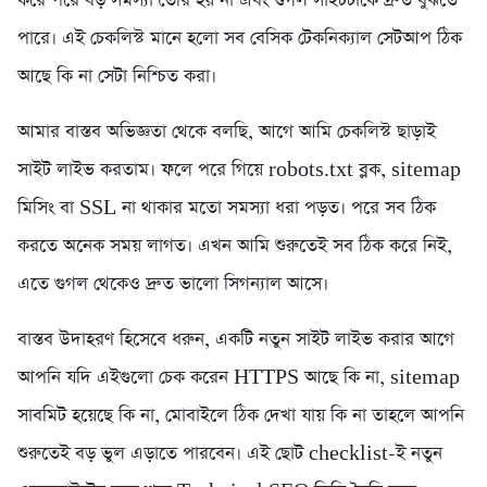
করে পরে বড় সমস্যা তৈরি হয় না এবং গুগল সাইটটাকে দ্রুত বুঝতে
পারে। এই চেকলিস্ট মানে হলো সব বেসিক টেকনিক্যাল সেটআপ ঠিক
আছে কি না সেটা নিশ্চিত করা।
আমার বাস্তব অভিজ্ঞতা থেকে বলছি, আগে আমি চেকলিস্ট ছাড়াই
সাইট লাইভ করতাম। ফলে পরে গিয়ে robots.txt ব্লক, sitemap
মিসিং বা SSL না থাকার মতো সমস্যা ধরা পড়ত। পরে সব ঠিক
করতে অনেক সময় লাগত। এখন আমি শুরুতেই সব ঠিক করে নিই,
এতে গুগল থেকেও দ্রুত ভালো সিগন্যাল আসে।
বাস্তব উদাহরণ হিসেবে ধরুন, একটি নতুন সাইট লাইভ করার আগে
আপনি যদি এইগুলো চেক করেন HTTPS আছে কি না, sitemap
সাবমিট হয়েছে কি না, মোবাইলে ঠিক দেখা যায় কি না তাহলে আপনি
শুরুতেই বড় ভুল এড়াতে পারবেন। এই ছোট checklist-ই নতুন