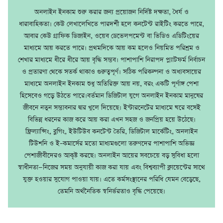
অনলাইন ইনকাম শুরু করার জন্য প্রয়োজন নির্দিষ্ট দক্ষতা, ধৈর্য ও
ধারাবাহিকতা। কেউ লেখালেখিতে পারদর্শী হলে কনটেন্ট রাইটিং করতে পারে,
আবার কেউ গ্রাফিক ডিজাইন, ওয়েব ডেভেলপমেন্ট বা ভিডিও এডিটিংয়ের
মাধ্যমে আয় করতে পারে। প্রথমদিকে আয় কম হলেও নিয়মিত পরিশ্রম ও
শেখার মাধ্যমে ধীরে ধীরে আয় বৃদ্ধি সম্ভব। পাশাপাশি নিরাপদ প্ল্যাটফর্ম নির্বাচন
ও প্রতারণা থেকে সতর্ক থাকাও গুরুত্বপূর্ণ। সঠিক পরিকল্পনা ও অধ্যবসায়ের
মাধ্যমে অনলাইন ইনকাম শুধু অতিরিক্ত আয় নয়, বরং একটি পূর্ণাঙ্গ পেশা
হিসেবেও গড়ে উঠতে পারে।বর্তমান ডিজিটাল যুগে অনলাইন ইনকাম মানুষের
জীবনে নতুন সম্ভাবনার দ্বার খুলে দিয়েছে। ইন্টারনেটের মাধ্যমে ঘরে বসেই
বিভিন্ন ধরনের কাজ করে আয় করা এখন সহজ ও জনপ্রিয় হয়ে উঠেছে।
ফ্রিল্যান্সিং, ব্লগিং, ইউটিউব কনটেন্ট তৈরি, ডিজিটাল মার্কেটিং, অনলাইন
টিউশনি ও ই–কমার্সের মতো মাধ্যমগুলো তরুণদের পাশাপাশি অভিজ্ঞ
পেশাজীবীদেরও আকৃষ্ট করছে। অনলাইন আয়ের সবচেয়ে বড় সুবিধা হলো
স্বাধীনতা—নিজের সময় অনুযায়ী কাজ করা যায় এবং বিশ্বব্যাপী ক্লায়েন্টের সাথে
যুক্ত হওয়ার সুযোগ পাওয়া যায়। এতে কর্মসংস্থানের পরিধি যেমন বেড়েছে,
তেমনি অর্থনৈতিক স্বনির্ভরতাও বৃদ্ধি পেয়েছে।