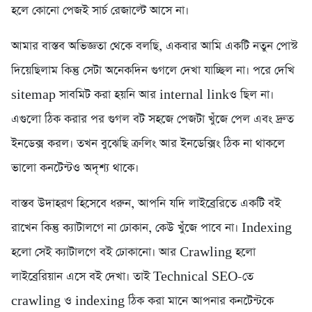
হলে কোনো পেজই সার্চ রেজাল্টে আসে না।
আমার বাস্তব অভিজ্ঞতা থেকে বলছি, একবার আমি একটি নতুন পোস্ট
দিয়েছিলাম কিন্তু সেটা অনেকদিন গুগলে দেখা যাচ্ছিল না। পরে দেখি
sitemap সাবমিট করা হয়নি আর internal linkও ছিল না।
এগুলো ঠিক করার পর গুগল বট সহজে পেজটা খুঁজে পেল এবং দ্রুত
ইনডেক্স করল। তখন বুঝেছি ক্রলিং আর ইনডেক্সিং ঠিক না থাকলে
ভালো কনটেন্টও অদৃশ্য থাকে।
বাস্তব উদাহরণ হিসেবে ধরুন, আপনি যদি লাইব্রেরিতে একটি বই
রাখেন কিন্তু ক্যাটালগে না ঢোকান, কেউ খুঁজে পাবে না। Indexing
হলো সেই ক্যাটালগে বই ঢোকানো। আর Crawling হলো
লাইব্রেরিয়ান এসে বই দেখা। তাই Technical SEO-তে
crawling ও indexing ঠিক করা মানে আপনার কনটেন্টকে